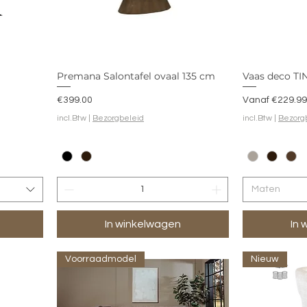
Premana Salontafel ovaal 135 cm
Vaas deco TI
Prijs
Verkoopprijs
€399.00
Vanaf
€229.99
incl.Btw
|
Bezorgbeleid
incl.Btw
|
Bezorg
Maten
In winkelwagen
In 
Voorraadmodel
Nieuw