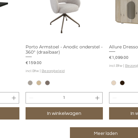
Porto Armstoel - Anodic onderstel -
Allure Dresso
360° (draaibaar)
Prijs
€1,099.00
Prijs
€159.00
incl.Btw
|
Bezorg
incl.Btw
|
Bezorgbeleid
In winkelwagen
In 
Meer laden