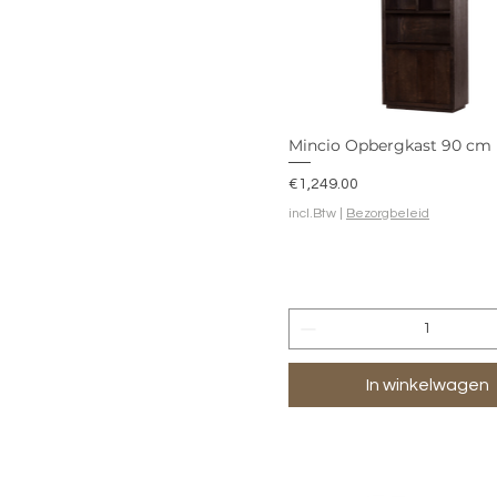
Mincio Opbergkast 90 cm
Prijs
€1,249.00
incl.Btw
|
Bezorgbeleid
In winkelwagen