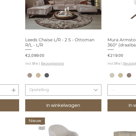
Leeds Chaise L/R - 2 5 - Ottoman
Mura Armstoe
R/L - L/R
360° (draaiba
Prijs
Prijs
€2,099.00
€219.00
incl.Btw
|
Bezorgbeleid
incl.Btw
|
Bezorg
Opstelling
In winkelwagen
In 
Nieuw