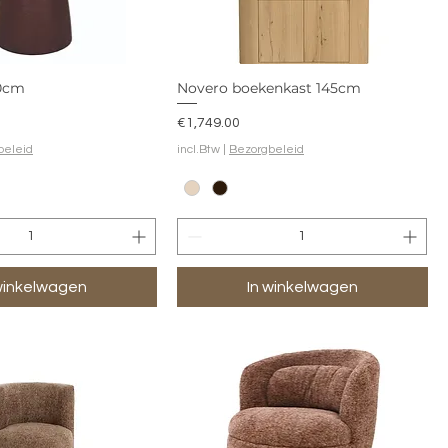
50cm
Novero boekenkast 145cm
Prijs
€1,749.00
beleid
incl.Btw
|
Bezorgbeleid
winkelwagen
In winkelwagen