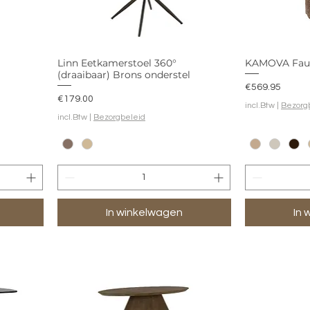
Linn Eetkamerstoel 360°
KAMOVA Faut
(draaibaar) Brons onderstel
Prijs
€569.95
Prijs
€179.00
incl.Btw
|
Bezorg
incl.Btw
|
Bezorgbeleid
In winkelwagen
In 