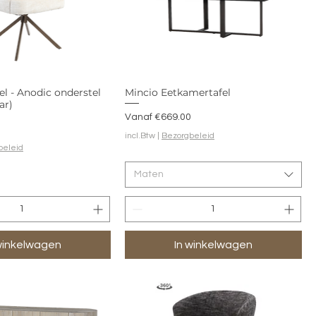
l - Anodic onderstel
Mincio Eetkamertafel
ar)
Verkoopprijs
Vanaf
€669.00
incl.Btw
|
Bezorgbeleid
beleid
Maten
winkelwagen
In winkelwagen