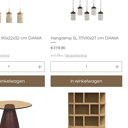
 90x22x32 cm DANIA
Hanglamp 5L 117x10x27 cm DANIA
Prijs
€379.95
beleid
incl.Btw
|
Bezorgbeleid
winkelwagen
In winkelwagen