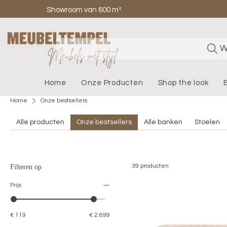
Showroom van 600 m²
W
Home
Onze Producten
Shop the look
Home
Onze bestsellers
Alle producten
Onze bestsellers
Alle banken
Stoelen
39 producten
Filteren op
Prijs
€ 119
€ 2.699