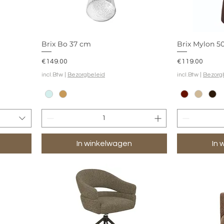
Brix Bo 37 cm
Brix Mylon 
Prijs
Prijs
€149.00
€119.00
incl.Btw
|
Bezorgbeleid
incl.Btw
|
Bezorg
In winkelwagen
In 