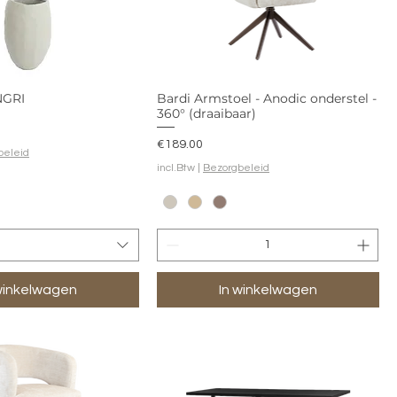
NGRI
Bardi Armstoel - Anodic onderstel -
360° (draaibaar)
Prijs
€189.00
beleid
incl.Btw
|
Bezorgbeleid
winkelwagen
In winkelwagen