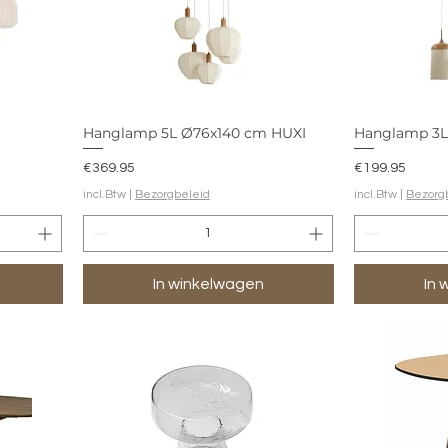
Hanglamp 5L Ø76x140 cm HUXI
Hanglamp 3L
Prijs
Prijs
€369.95
€199.95
incl.Btw
|
Bezorgbeleid
incl.Btw
|
Bezorg
In winkelwagen
In 