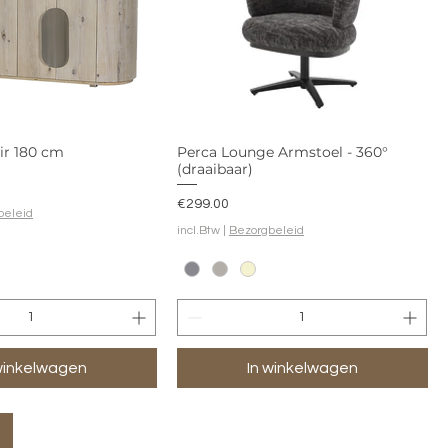
ir 180 cm
Perca Lounge Armstoel - 360°
(draaibaar)
Prijs
€299.00
beleid
incl.Btw
|
Bezorgbeleid
winkelwagen
In winkelwagen