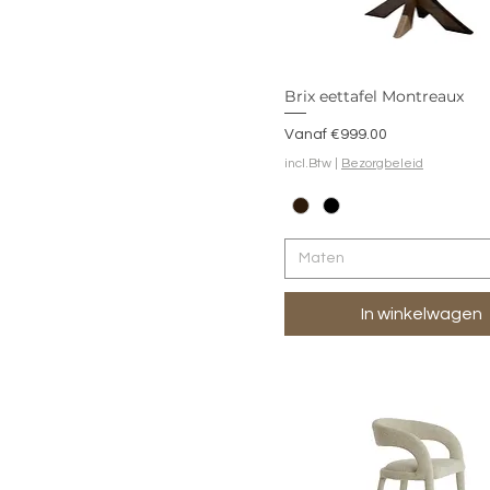
Brix eettafel Montreaux
Verkoopprijs
Vanaf
€999.00
incl.Btw
|
Bezorgbeleid
Maten
In winkelwagen