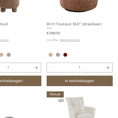
euil
Britt Fauteuil 360° (draaibaar)
Prijs
€399.00
beleid
incl.Btw
|
Bezorgbeleid
winkelwagen
In winkelwagen
Nieuw