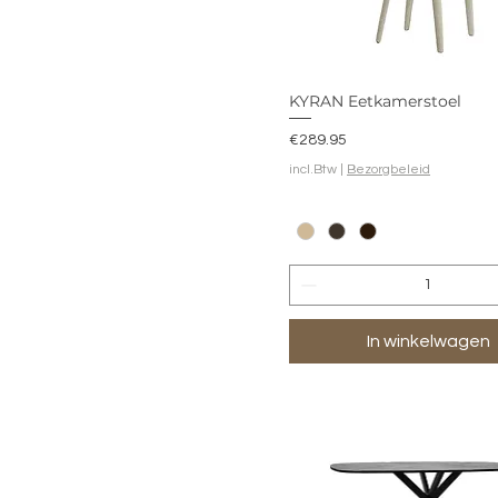
KYRAN Eetkamerstoel
Prijs
€289.95
incl.Btw
|
Bezorgbeleid
In winkelwagen