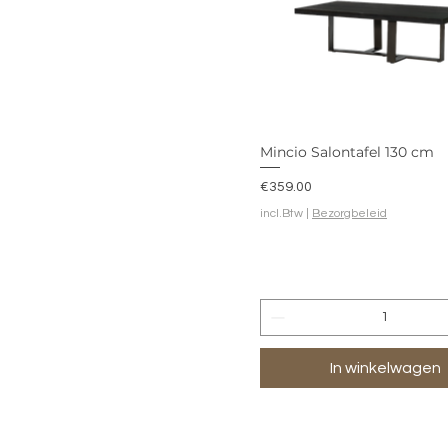
Mincio Salontafel 130 cm
Prijs
€359.00
incl.Btw
|
Bezorgbeleid
In winkelwagen