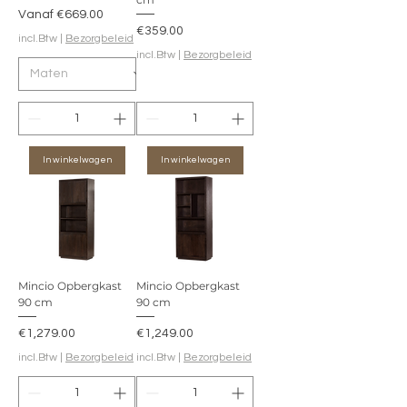
Verkoopprijs
Vanaf
€669.00
Prijs
€359.00
incl.Btw
|
Bezorgbeleid
incl.Btw
|
Bezorgbeleid
In winkelwagen
In winkelwagen
Mincio Opbergkast
Mincio Opbergkast
90 cm
90 cm
Prijs
Prijs
€1,279.00
€1,249.00
incl.Btw
|
Bezorgbeleid
incl.Btw
|
Bezorgbeleid