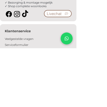
✓ Bezorging & montage mogelijk
✓ Shop complete woonlooks
Livechat
Klantenservice
Veelgestelde vragen
Serviceformulier
Ophaalafspraak
Verzendkosten
Contact
Informatie
Over ons
Algemene voorwaarden
Privacyverklaring
Cookiebeleid