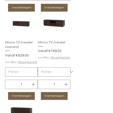
In winkelwagen
In winkelwagen
Mincio TV-meubel
Mincio TV-meubel
zwevend
Verkoopprijs
Vanaf
€749.00
Verkoopprijs
Vanaf
€629.00
incl.Btw
|
Bezorgbeleid
incl.Btw
|
Bezorgbeleid
In winkelwagen
In winkelwagen