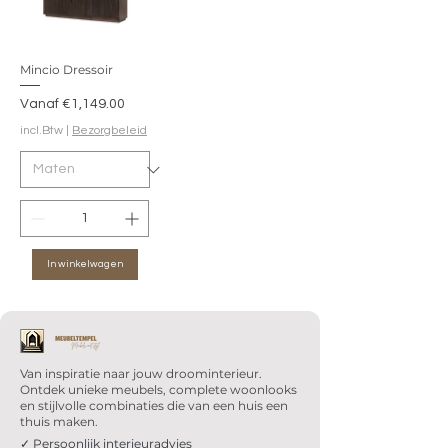
Mincio Dressoir
Verkoopprijs
Vanaf
€1,149.00
incl.Btw
|
Bezorgbeleid
In winkelwagen
Van inspiratie naar jouw droominterieur.
Ontdek unieke meubels, complete woonlooks
en stijlvolle combinaties die van een huis een
thuis maken.
✓ Persoonlijk interieuradvies