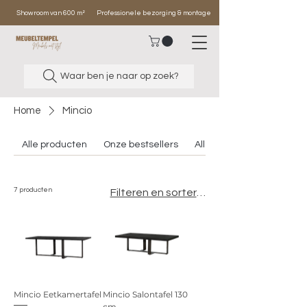
Showroom van 600 m²
Professionele bezorging & montage
Waar ben je naar op zoek?
Home
Mincio
Alle producten
Onze bestsellers
Alle banken
7 producten
Filteren en sorteren
Mincio Eetkamertafel
Mincio Salontafel 130
cm