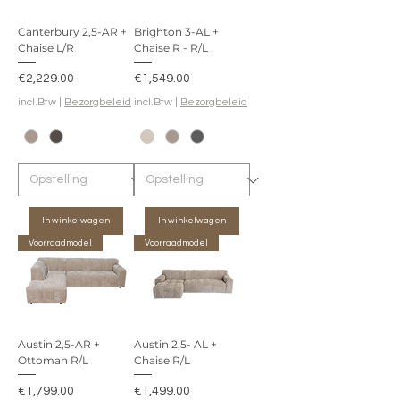
Canterbury 2,5-AR +
Brighton 3-AL +
Chaise L/R
Chaise R - R/L
Prijs
Prijs
€2,229.00
€1,549.00
incl.Btw
|
Bezorgbeleid
incl.Btw
|
Bezorgbeleid
In winkelwagen
In winkelwagen
Voorraadmodel
Voorraadmodel
Austin 2,5-AR +
Austin 2,5- AL +
Ottoman R/L
Chaise R/L
Prijs
Prijs
€1,799.00
€1,499.00