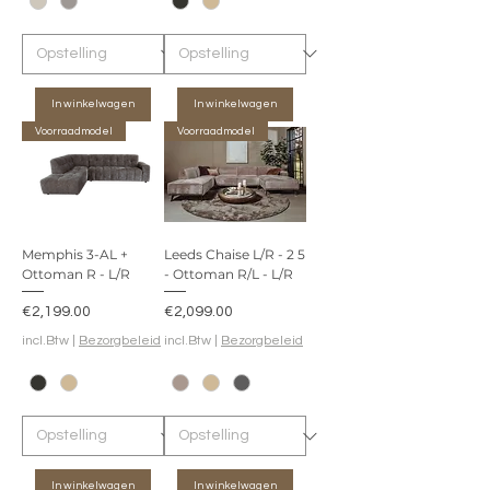
In winkelwagen
In winkelwagen
Voorraadmodel
Voorraadmodel
Memphis 3-AL +
Leeds Chaise L/R - 2 5
Ottoman R - L/R
- Ottoman R/L - L/R
Prijs
Prijs
€2,199.00
€2,099.00
incl.Btw
|
Bezorgbeleid
incl.Btw
|
Bezorgbeleid
In winkelwagen
In winkelwagen