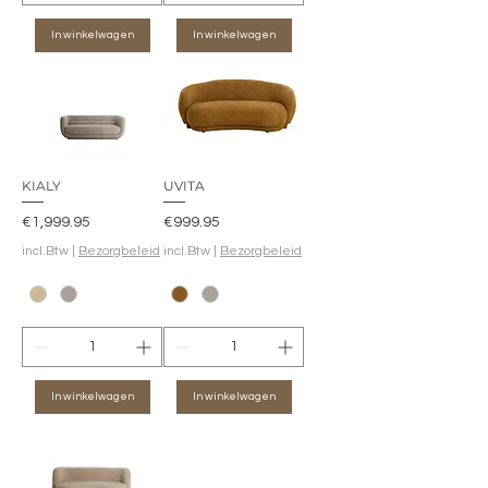
In winkelwagen
In winkelwagen
KIALY
UVITA
Prijs
Prijs
€1,999.95
€999.95
incl.Btw
|
Bezorgbeleid
incl.Btw
|
Bezorgbeleid
In winkelwagen
In winkelwagen