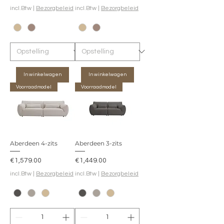
incl.Btw
|
Bezorgbeleid
incl.Btw
|
Bezorgbeleid
In winkelwagen
In winkelwagen
Voorraadmodel
Voorraadmodel
Aberdeen 4-zits
Aberdeen 3-zits
Prijs
Prijs
€1,579.00
€1,449.00
incl.Btw
|
Bezorgbeleid
incl.Btw
|
Bezorgbeleid