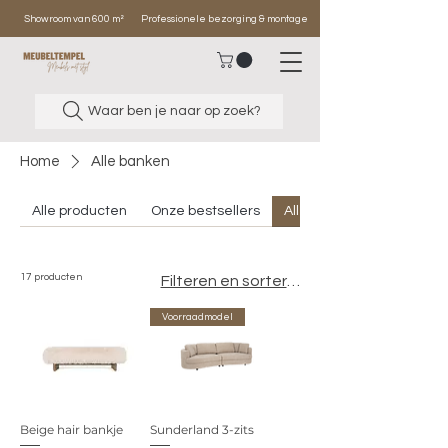
Showroom van 600 m²
Professionele bezorging & montage
Waar ben je naar op zoek?
Home
Alle banken
Alle producten
Onze bestsellers
Alle banken
17 producten
Filteren en sorteren
Voorraadmodel
Beige hair bankje
Sunderland 3-zits