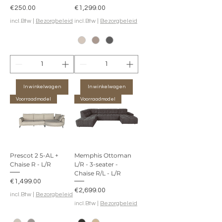
Prijs
Prijs
€250.00
€1,299.00
incl.Btw
|
Bezorgbeleid
incl.Btw
|
Bezorgbeleid
In winkelwagen
In winkelwagen
Voorraadmodel
Voorraadmodel
Prescot 2 5-AL +
Memphis Ottoman
Chaise R - L/R
L/R - 3-seater -
Chaise R/L - L/R
Prijs
€1,499.00
Prijs
€2,699.00
incl.Btw
|
Bezorgbeleid
incl.Btw
|
Bezorgbeleid