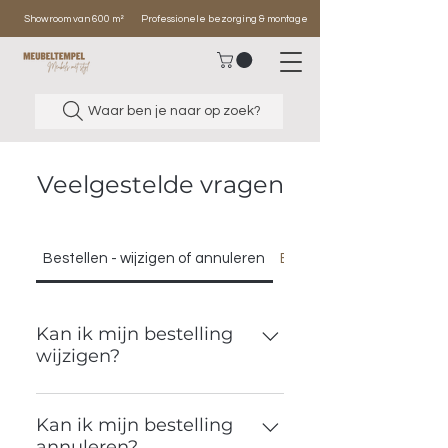
Showroom van 600 m²
Professionele bezorging & montage
Waar ben je naar op zoek?
Veelgestelde vragen
Bestellen - wijzigen of annuleren
Betalen
Kan ik mijn bestelling
wijzigen?
Online orders: wijzig kosteloos
Kan ik mijn bestelling
binnen 5 dagen (mail ons!).
annuleren?
Winkelorders: wijzigingen alleen via