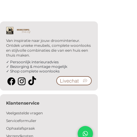
het productHet product moet
afgehaald worden in ons magazijn
of de winkelHet product moet na
aankoop direct worden
meegenomen Op deze modellen
krijg je geen garantieLaten
Van inspiratie naar jouw droominterieur.
Ontdek unieke meubels, complete woonlooks
bezorgen? Geen probleem vraag
en stijlvolle combinaties die van een huis een
naar de mogelijkheden.
thuis maken.
✓ Persoonlijk interieuradvies
✓ Bezorging & montage mogelijk
✓ Shop complete woonlooks
Livechat
Klantenservice
Veelgestelde vragen
Serviceformulier
Ophaalafspraak
Verzendkosten