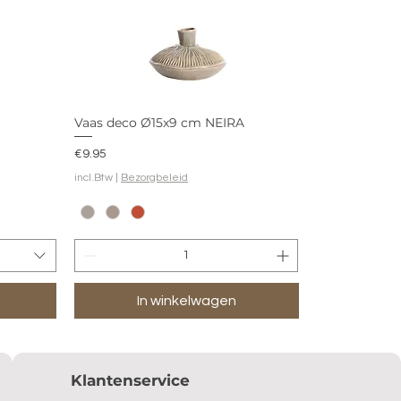
Vaas deco Ø15x9 cm NEIRA
Prijs
€9.95
incl.Btw
|
Bezorgbeleid
In winkelwagen
Klantenservice