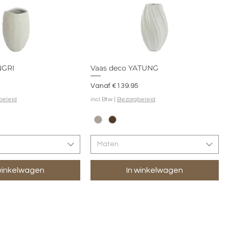
NGRI
Vaas deco YATUNG
Verkoopprijs
Vanaf
€139.95
beleid
incl.Btw
|
Bezorgbeleid
Maten
winkelwagen
In winkelwagen