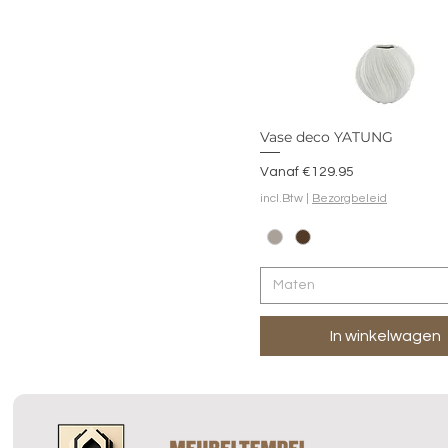
Vase deco YATUNG
Verkoopprijs
Vanaf
€129.95
incl.Btw
|
Bezorgbeleid
Maten
In winkelwagen