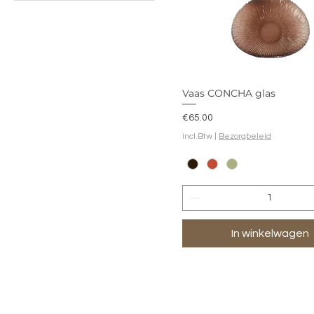
Vaas CONCHA glas
Prijs
€65.00
incl.Btw
|
Bezorgbeleid
In winkelwagen