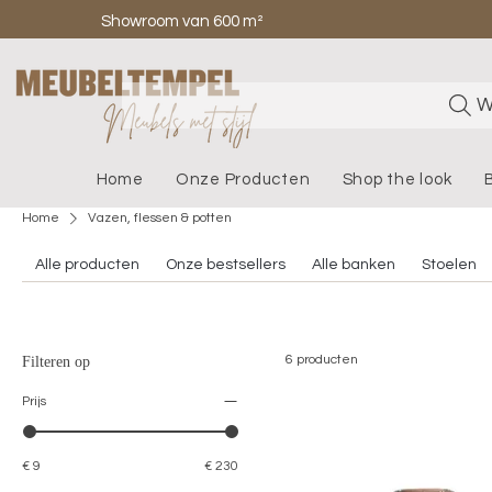
Showroom van 600 m²
W
Home
Onze Producten
Shop the look
Home
Vazen, flessen & potten
Alle producten
Onze bestsellers
Alle banken
Stoelen
6 producten
Filteren op
Prijs
€ 9
€ 230