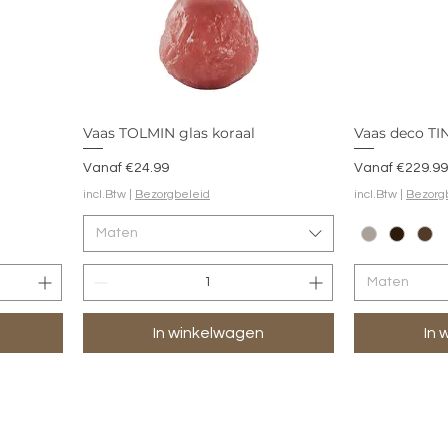
Vaas TOLMIN glas koraal
Vaas deco TI
Verkoopprijs
Verkoopprijs
Vanaf
€24.99
Vanaf
€229.99
incl.Btw
|
Bezorgbeleid
incl.Btw
|
Bezorg
Maten
Maten
In winkelwagen
In 