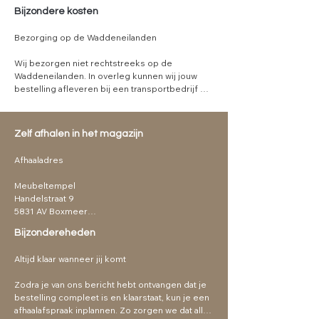
Bijzondere kosten
Wat houdt Drop-off bezorging in?

Bezorging op de Waddeneilanden

* Levering door ons eigen team

* Plaatsing in de gewenste ruimte op de 
Wij bezorgen niet rechtstreeks op de 
begane grond

Waddeneilanden. In overleg kunnen wij jouw 
* Geen montage inbegrepen

bestelling afleveren bij een transportbedrijf op 
* Verpakkingsmateriaal blijft achter

het vasteland. Neem hiervoor vooraf contact 
* Voordeligste bezorgoptie
met ons op zodat we samen een passende 
oplossing kunnen vinden.
Zelf afhalen in het magazijn
Afhaaladres

Meubeltempel

Handelstraat 9

5831 AV Boxmeer

Bijzondereheden
Op afspraak.
Altijd klaar wanneer jij komt

Zodra je van ons bericht hebt ontvangen dat je 
bestelling compleet is en klaarstaat, kun je een 
afhaalafspraak inplannen. Zo zorgen we dat alles 