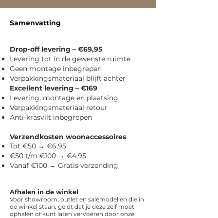
op tijd voor je klaarligt en je snel geholpen 
wordt.

Samenvatting
Hoe werkt het?

- Je ontvangt een bericht van ons zodra je 
Drop-off levering – €69,95
bestelling klaarstaat.

Levering tot in de gewenste ruimte
Geen montage inbegrepen
- Plan eenvoudig een tijd via telefoon of ons 
Verpakkingsmateriaal blijft achter
afhaalformulier.

Excellent levering – €169
Levering, montage en plaatsing
- Kom langs op het afgesproken moment om je 
Verpakkingsmateriaal retour
meubels op te halen.

Anti-krasvilt inbegrepen
Waarom werken we met afspraken?

Verzendkosten woonaccessoires
- Geen wachttijden bij het afhaalpunt

Tot €50 → €6,95
€50 t/m €100 → €4,95
- Alles staat netjes en compleet voor je klaar

Vanaf €100 → Gratis verzending
- Snelle en soepele service
Afhalen in de winkel
Voor showroom, outlet en salemodellen die in
de winkel staan, geldt dat je deze zelf moet
ophalen of kunt laten vervoeren door onze