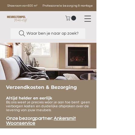
Showroom van 600 m²
Professionele bezorging & montage
Waar ben je naar op zoek?
Verzendkosten & Bezorging
Altijd helder en eerlijk
Bij ons weet je precies waar je aan toe bent: geen
verborgen kosten en duidelijke afspraken over de
levering van jouw meubels.
Onze bezorgpartner:
Ankersmit
Woonservice