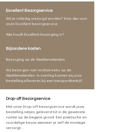
Excellent Bezorgservice
Wil je volledig ontzorgd worden? Kies dan voor 
onze Excellent bezorgservice.

Wat houdt Excellent bezorging in?

* Levering door ons eigen team

Bijzondere kosten
* Plaatsing in de gewenste ruimte

* Professionele montage van meubelen

Bezorging op de Waddeneilanden

* Verpakkingsmateriaal retour

* Anti-krasvilt inbegrepen

Wij bezorgen niet rechtstreeks op de 
* Direct gebruiksklaar
Waddeneilanden. In overleg kunnen wij jouw 
bestelling afleveren bij een transportbedrijf op 
het vasteland. Neem hiervoor vooraf contact 
met ons op zodat we samen een passende 
oplossing kunnen vinden.
Drop-off Bezorgservice
Met onze Drop-off bezorgservice wordt jouw 
bestelling netjes geleverd tot in de gewenste 
ruimte op de begane grond. Een praktische en 
voordelige keuze wanneer je zelf de montage 
verzorgt.
