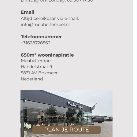
Dinsdag t/m zondag: 09:30 - 17:30
Email
Altijd bereikbaar via e-mail.
info@meubeltempel.nl
Telefoonnummer
+31628728562
650m² wooninspiratie
Meubeltempel
Handelstraat 9
5831 AV Boxmeer
Nederland
PLAN JE ROUTE