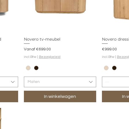
d
Novero tv-meubel
Novero dress
Verkoopprijs
Prijs
Vanaf
€699.00
€999.00
incl.Btw
|
Bezorgbeleid
incl.Btw
|
Bezorg
Maten
In winkelwagen
In 