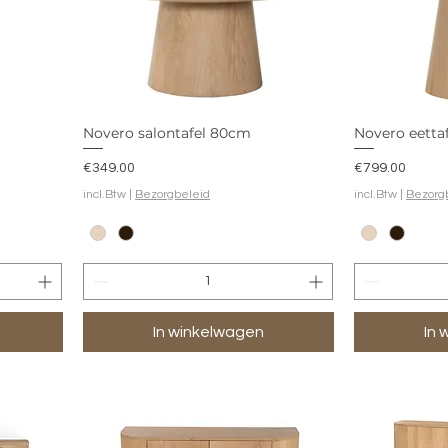
Novero salontafel 80cm
Novero eetta
Prijs
Prijs
€349.00
€799.00
incl.Btw
|
Bezorgbeleid
incl.Btw
|
Bezorg
In winkelwagen
In 