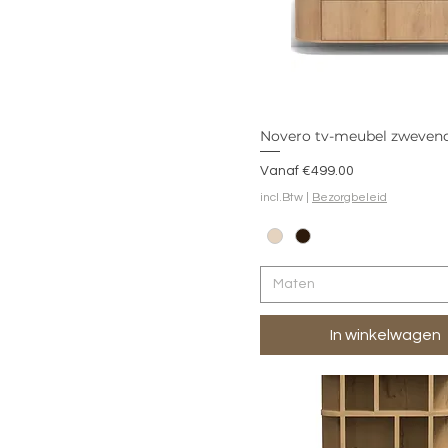
Novero tv-meubel zweven
Verkoopprijs
Vanaf
€499.00
incl.Btw
|
Bezorgbeleid
Maten
In winkelwagen