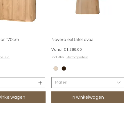
ior 170cm
Novero eettafel ovaal
Verkoopprijs
Vanaf
€1,299.00
beleid
incl.Btw
|
Bezorgbeleid
Maten
winkelwagen
In winkelwagen