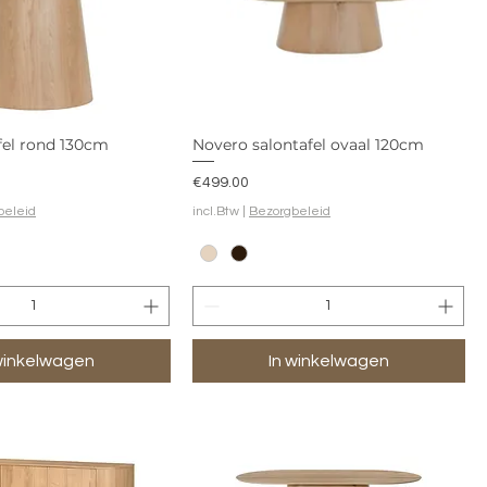
fel rond 130cm
Novero salontafel ovaal 120cm
Prijs
€499.00
beleid
incl.Btw
|
Bezorgbeleid
winkelwagen
In winkelwagen