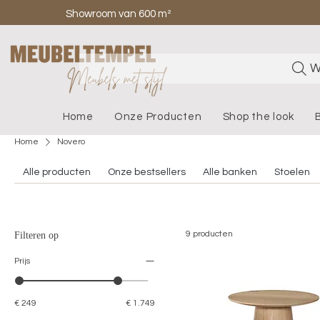
Showroom van 600 m²
W
Home
Onze Producten
Shop the look
Home
Novero
Alle producten
Onze bestsellers
Alle banken
Stoelen
9 producten
Filteren op
Prijs
€ 249
€ 1.749