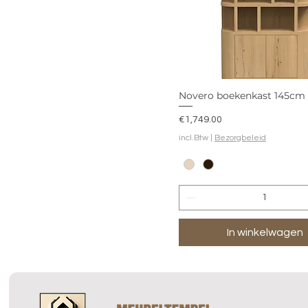
Novero boekenkast 145cm
Prijs
€1,749.00
incl.Btw
|
Bezorgbeleid
In winkelwagen