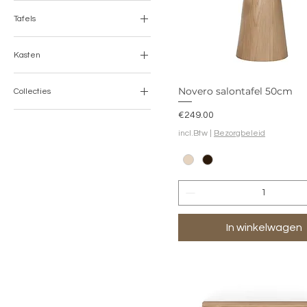
Tafels
Tafels
Kasten
Eettafels
Salontafels
Kasten
Bijzettafels
Novero salontafel 50cm
Collecties
Tv-meubels
Dressoirs
Novero
Prijs
€249.00
Boekenkasten
incl.Btw
|
Bezorgbeleid
In winkelwagen