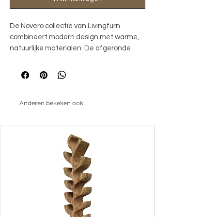
De Novero collectie van Livingfurn 
combineert modern design met warme, 
natuurlijke materialen. De afgeronde 
hoeken en strakke lijnen zorgen voor een 
eigentijdse uitstraling, terwijl het eiken in 
de kleur Natural Oak een rustige en 
tijdloze sfeer toevoegt aan elk interieur. 
Anderen bekeken ook
Perfect te combineren met 
uiteenlopende woonstijlen, van 
Scandinavisch tot minimalistisch.