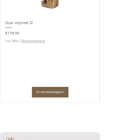
Suar wijnrek 12
Prijs
€179.00
incl.Btw
|
Bezorgbeleid
In winkelwagen