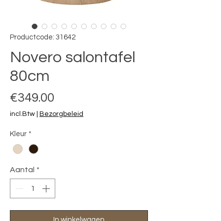
Productcode: 31642
Novero salontafel
80cm
Prijs
€349.00
incl.Btw
|
Bezorgbeleid
Kleur
*
Aantal
*
In winkelwagen