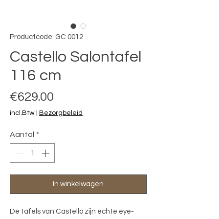
Productcode: GC 0012
Castello Salontafel
116 cm
Prijs
€629.00
incl.Btw
|
Bezorgbeleid
Aantal
*
In winkelwagen
De tafels van Castello zijn echte eye-