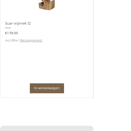
Suar wijnrek 12
Prijs
€179.00
incl.Btw
|
Bezorgbeleid
In winkelwagen