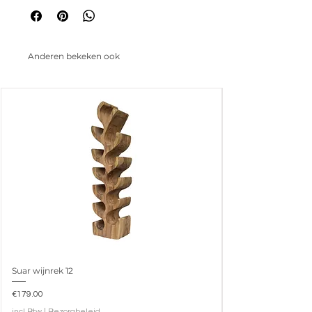
uitstraling te behouden.
135 x 75 x 45 (h) cm
Anderen bekeken ook
Suar wijnrek 12
Prijs
€179.00
incl.Btw
|
Bezorgbeleid