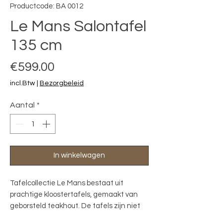
Productcode: BA 0012
Le Mans Salontafel
135 cm
Prijs
€599.00
incl.Btw
|
Bezorgbeleid
Aantal
*
In winkelwagen
Tafelcollectie Le Mans bestaat uit
prachtige kloostertafels, gemaakt van
geborsteld teakhout. De tafels zijn niet
afgewerkt om hun mooie natuurlijke