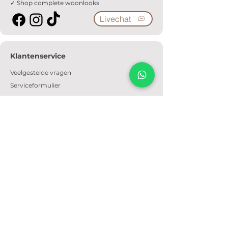
✓ Shop complete woonlooks
Livechat
Klantenservice
Veelgestelde vragen
Serviceformulier
Ophaalafspraak
Verzendkosten
Contact
Informatie
Over ons
Algemene voorwaarden
Privacyverklaring
Cookiebeleid