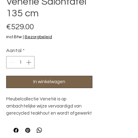
Venetie Salontafel
135 cm
Prijs
€529.00
incl.Btw
|
Bezorgbeleid
Aantal
*
In winkelwagen
Meubelcollectie Venetië is op
ambachtelijke wijze vervaardigd van
gerecycled teakhout en wordt afgewerkt
met een lichte white wash. Door de
combinatie met metaal krijgen deze
strakke greeploze meubelen een stoere