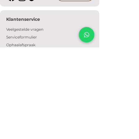
Klantenservice
Veelgestelde vragen
Serviceformulier
Ophaalafspraak
Verzendkosten
Contact
Informatie
Over ons
Algemene voorwaarden
Privacyverklaring
Cookiebeleid
Openingstijden
Dinsdag t/m zondag: 09:30 - 17:30