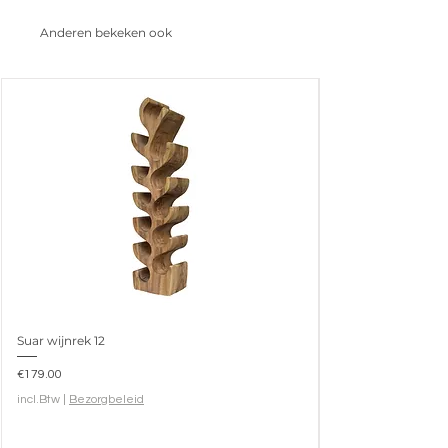
en industriële look.
Anderen bekeken ook
Suar wijnrek 12
Prijs
€179.00
incl.Btw
|
Bezorgbeleid