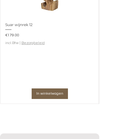
Suar wijnrek 12
Prijs
€179.00
incl.Btw
|
Bezorgbeleid
In winkelwagen