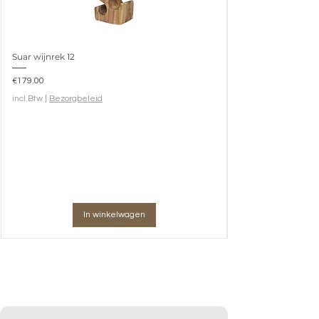
Suar wijnrek 12
Prijs
€179.00
incl.Btw
|
Bezorgbeleid
In winkelwagen