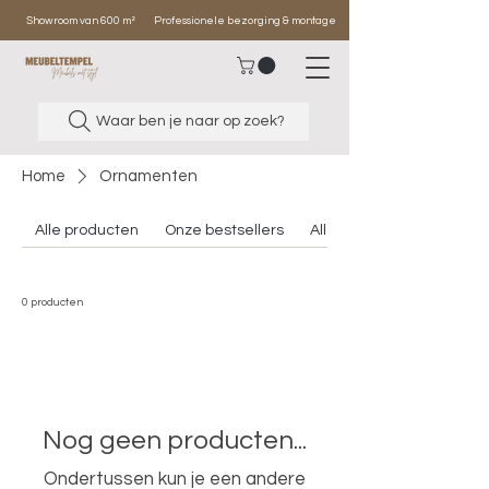
Showroom van 600 m²
Professionele bezorging & montage
Waar ben je naar op zoek?
Home
Ornamenten
Alle producten
Onze bestsellers
Alle banken
0 producten
Nog geen producten...
Ondertussen kun je een andere