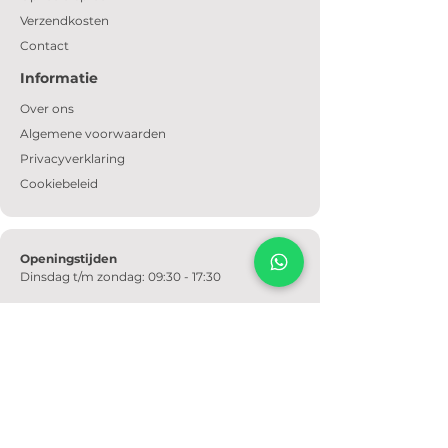
Verzendkosten
Contact
Informatie
Over ons
Algemene voorwaarden
Privacyverklaring
Cookiebeleid
Openingstijden
Dinsdag t/m zondag: 09:30 - 17:30
Email
Altijd bereikbaar via e-mail.
info@meubeltempel.nl
Telefoonnummer
+31628728562
650m² wooninspiratie