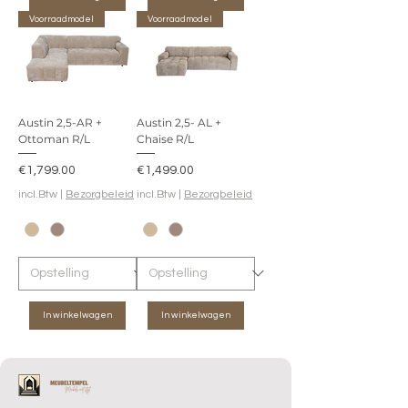
Voorraadmodel
Voorraadmodel
Austin 2,5-AR +
Austin 2,5- AL +
Ottoman R/L
Chaise R/L
Prijs
Prijs
€1,799.00
€1,499.00
incl.Btw
|
Bezorgbeleid
incl.Btw
|
Bezorgbeleid
In winkelwagen
In winkelwagen