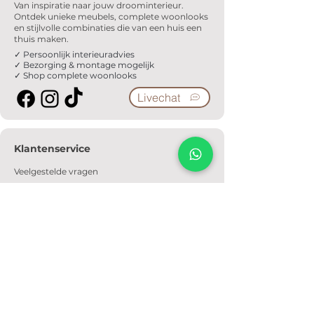
Van inspiratie naar jouw droominterieur.
Ontdek unieke meubels, complete woonlooks
en stijlvolle combinaties die van een huis een
thuis maken.
✓ Persoonlijk interieuradvies
✓ Bezorging & montage mogelijk
✓ Shop complete woonlooks
Livechat
Klantenservice
Veelgestelde vragen
Serviceformulier
Ophaalafspraak
Verzendkosten
Contact
Informatie
Over ons
Algemene voorwaarden