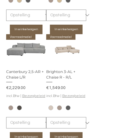
In winkelwagen
In winkelwagen
Voorraadmodel
Voorraadmodel
Canterbury 2,5-AR +
Brighton 3-AL +
Chaise L/R
Chaise R - R/L
Prijs
Prijs
€2,229.00
€1,549.00
incl.Btw
|
Bezorgbeleid
incl.Btw
|
Bezorgbeleid
In winkelwagen
In winkelwagen