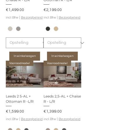
Prijs
Prijs
€1,499.00
€2,199.00
incl.Btw
|
Bezorgbeleid
incl.Btw
|
Bezorgbeleid
In winkelwagen
In winkelwagen
Voorraadmodel
Voorraadmodel
Leeds 2 5-AL +
Leeds 2,5-AL + Chaise
Ottoman R -L/R
R - L/R
Prijs
Prijs
€1,599.00
€1,399.00
incl.Btw
|
Bezorgbeleid
incl.Btw
|
Bezorgbeleid