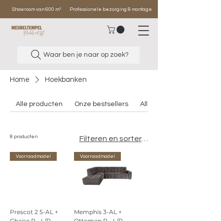
Showroom van 600 m²
Professionele bezorging & montage
Waar ben je naar op zoek?
Home
Hoekbanken
Alle producten
Onze bestsellers
Alle banken
8 producten
Filteren en sorteren
Voorraadmodel
Voorraadmodel
Prescot 2 5-AL +
Memphis 3-AL +
Chaise R - L/R
Ottoman R - L/R