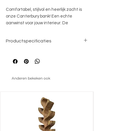
Comfortabel, stijlvol en heerlijk zacht is
onze Canterbury bank! Een echte
aanwinst voor jouw interieur. De
eenvoudige vormgeving zorgt ervoor dat
hij in elk interieur past. De zit- en
Productspecificaties
rugkussens hebben een vulling van HR-
foam en donsveren. Canterbury is in
Breedte
twee opstellingen uit voorraad leverbaar,
293 cm
in 3 natuurlijke tinten en de zachte en
Hoogte
rijke stof Mona.
87 cm
Anderen bekeken ook
Diepte
170 cm
Zitdiepte
63 cm
Zithoogte
48 cm
Armhoogte
68 cm