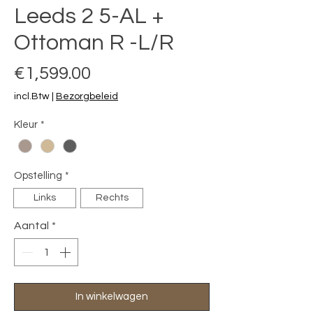
Leeds 2 5-AL +
Ottoman R -L/R
Prijs
€1,599.00
incl.Btw
|
Bezorgbeleid
Kleur
*
Opstelling
*
Links
Rechts
Aantal
*
In winkelwagen