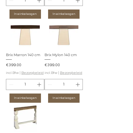
In winkelwagen
In winkelwagen
Brix Marron 140 cm
Brix Mylon 140 cm
Prijs
Prijs
€399.00
€399.00
incl.Btw
|
Bezorgbeleid
incl.Btw
|
Bezorgbeleid
In winkelwagen
In winkelwagen