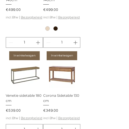
Prijs
Prijs
€499.00
€499.00
incl.Btw
|
Bezorgbeleid
incl.Btw
|
Bezorgbeleid
In winkelwagen
In winkelwagen
Venetie sidetable 180
Corona Sidetable 130
cm
cm
Prijs
Prijs
€539.00
€349.00
incl.Btw
|
Bezorgbeleid
incl.Btw
|
Bezorgbeleid