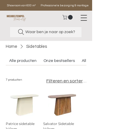
Showroom van 600 m²
Professionele bezorging & montage
Waar ben je naar op zoek?
Home
Sidetables
Alle producten
Onze bestsellers
Alle banken
7 producten
Filteren en sorteren
Patrice sidetable
Salvator Sidetable
140cm
140cm