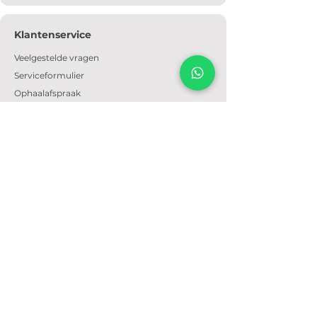
Klantenservice
Veelgestelde vragen
Serviceformulier
Ophaalafspraak
Verzendkosten
Contact
Informatie
Over ons
Algemene voorwaarden
Privacyverklaring
Cookiebeleid
Openingstijden
Dinsdag t/m zondag: 09:30 - 17:30