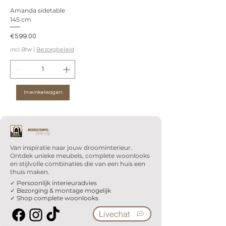
Amanda sidetable
145 cm
Prijs
€599.00
incl.Btw
|
Bezorgbeleid
In winkelwagen
Van inspiratie naar jouw droominterieur.
Ontdek unieke meubels, complete woonlooks
en stijlvolle combinaties die van een huis een
thuis maken.
✓ Persoonlijk interieuradvies
✓ Bezorging & montage mogelijk
✓ Shop complete woonlooks
Livechat