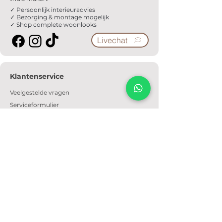
✓ Persoonlijk interieuradvies
✓ Bezorging & montage mogelijk
✓ Shop complete woonlooks
Livechat
Klantenservice
Veelgestelde vragen
Serviceformulier
Ophaalafspraak
Verzendkosten
Contact
Informatie
Over ons
Algemene voorwaarden
Privacyverklaring
Cookiebeleid