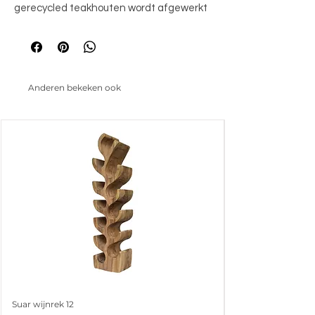
gerecycled teakhouten wordt afgewerkt
met een lichte whitewash. Door de
combinatie met metaalkrijgen deze
strakke greeploze meubeleneen stoere
en industriële look. 180x40x70
Anderen bekeken ook
Suar wijnrek 12