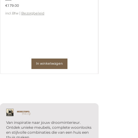
Prijs
€179.00
incl.Btw
|
Bezorgbeleid
In winkelwagen
Van inspiratie naar jouw droominterieur.
Ontdek unieke meubels, complete woonlooks
en stijlvolle combinaties die van een huis een
thuis maken.