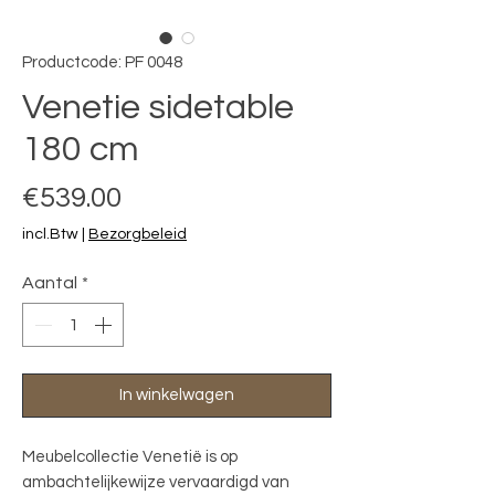
Productcode: PF 0048
Venetie sidetable
180 cm
Prijs
€539.00
incl.Btw
|
Bezorgbeleid
Aantal
*
In winkelwagen
Meubelcollectie Venetië is op
ambachtelijkewijze vervaardigd van