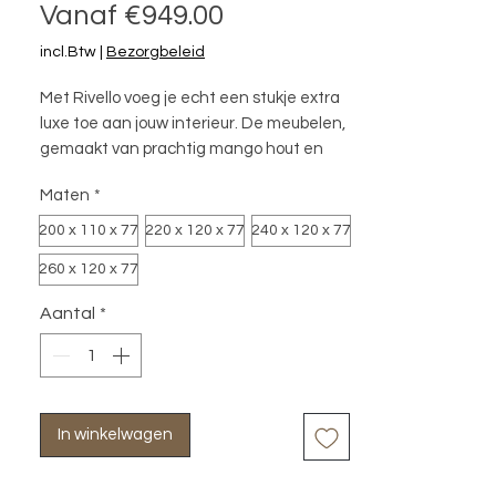
Verkoopprijs
Vanaf
€949.00
incl.Btw
|
Bezorgbeleid
Met Rivello voeg je echt een stukje extra
luxe toe aan jouw interieur. De meubelen,
gemaakt van prachtig mango hout en
afgewerkt in een zwart-bruine kleur,
Maten
*
worden gecombineerd met een brass
antique onderstel. De mat gouden (-
200 x 110 x 77
220 x 120 x 77
240 x 120 x 77
messing) accenten geven de meubelen
260 x 120 x 77
een elegante uitstraling. Helemaal van
nu en perfect binnen jouw hotel chique
Aantal
*
interieur.
In winkelwagen