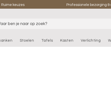
Ruime keuzes
Professionele bezorging 
aar ben je naar op zoek?
Banken
Stoelen
Tafels
Kasten
Verlichting
W