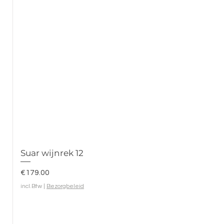
Suar wijnrek 12
Prijs
€179.00
incl.Btw
|
Bezorgbeleid