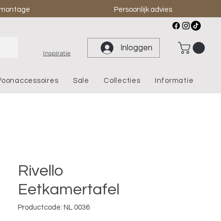
& montage
Persoonlijk advies
Inloggen
Inspiratie
oonaccessoires
Sale
Collecties
Informatie
Rivello
Eetkamertafel
Productcode: NL 0036