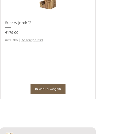
Suar wijnrek 12
Prijs
€179.00
incl.Btw
|
Bezorgbeleid
In winkelwagen