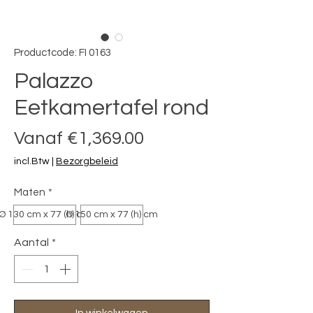
Productcode: FI 0163
Palazzo
Eetkamertafel rond
Verkoopprijs
Vanaf
€1,369.00
incl.Btw
|
Bezorgbeleid
Maten
*
Ø 130 cm x 77 (h) cm
Ø 150 cm x 77 (h) cm
Aantal
*