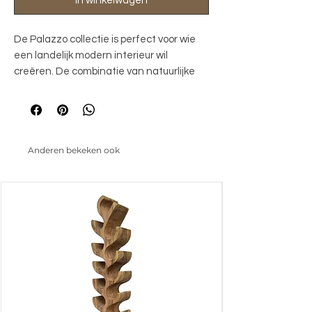
In winkelwagen
De Palazzo collectie is perfect voor wie
een landelijk modern interieur wil
creëren. De combinatie van natuurlijke
materialen, stoere accenten en verfijnde
details zorgt voor een warme, gezellige
en tegelijkertijd stijlvolle sfeer. De basis
van de Palazzo collectie wordt gevormd
Anderen bekeken ook
door gerecycled teakhout. Dit duurzame
materiaal geeft elk meubelstuk een uniek
karakter en draagt bij aan een
milieubewuste levensstijl. De tops van de
meubelen zijn zwart afgewerkt met een
speciale coating op cement- en
mineraalbasis. Dit zorgt voor een unieke
uitstraling en creëert een betonachtige
look.