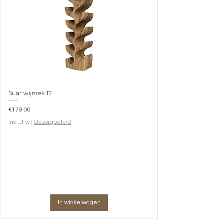
Suar wijnrek 12
Prijs
€179.00
incl.Btw
|
Bezorgbeleid
In winkelwagen