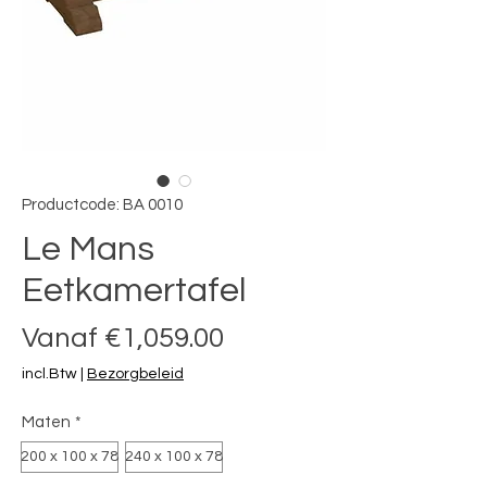
Productcode: BA 0010
Le Mans
Eetkamertafel
Verkoopprijs
Vanaf
€1,059.00
incl.Btw
|
Bezorgbeleid
Maten
*
200 x 100 x 78
240 x 100 x 78