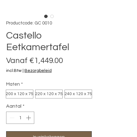
Productcode: GC 0010
Castello
Eetkamertafel
Verkoopprijs
Vanaf
€1,449.00
incl.Btw
|
Bezorgbeleid
Maten
*
200 x 120 x 75
220 x 120 x 75
240 x 120 x 75
Aantal
*