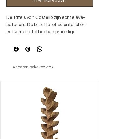
In winkelwagen
De tafels van Castello zijn echte eye-
catchers. De bijzettafel, salontafel en
eetkamertafel hebben prachtige
organische vormen en zijn gemaakt van
luxueuze materialen. De bovenbladen
zijn vervaardigd uit sintered stone en
worden onder hele hoge druk
Anderen bekeken ook
geproduceerd, wat zorgt voor extra
compactheid. Zo zijn de bladen zeer
bestendig tegen vlekken en krassen. De
Sintered Stone tafelbladen worden
gecombineerd met een trendy design
onderstel, gemaakt van fiberglass en
afgewerkt met een mat bronzen finish.
Bij deze tafels is het niet aan te raden
om op de rand van het blad te leunen
omdat deze dan kan breken