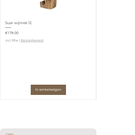
Suar wijnrek 12
Prijs
€179.00
incl.Btw
|
Bezorgbeleid
In winkelwagen