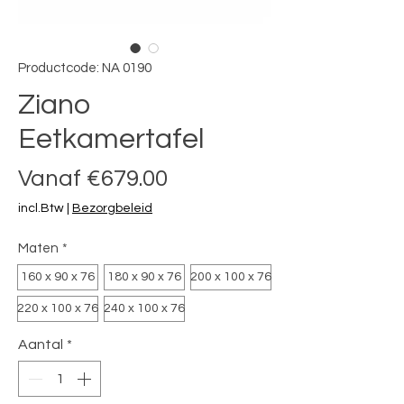
Productcode: NA 0190
Ziano
Eetkamertafel
Verkoopprijs
Vanaf
€679.00
incl.Btw
|
Bezorgbeleid
Maten
*
160 x 90 x 76
180 x 90 x 76
200 x 100 x 76
220 x 100 x 76
240 x 100 x 76
Aantal
*