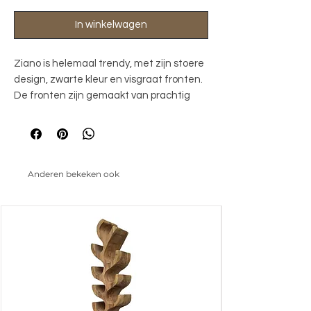
In winkelwagen
Ziano is helemaal trendy, met zijn stoere
design, zwarte kleur en visgraat fronten.
De fronten zijn gemaakt van prachtig
gerecycled hout. De meubelen worden
gezandstraald, wat ervoor zorgt dat de
nerven in het oude hout extra
geaccentueerd worden. De lades zijn
Anderen bekeken ook
voorzien van softclose geleiders. Ziano
heeft een luxe en chique uitstraling,
maar past ook perfect in een industriële
inrichting.