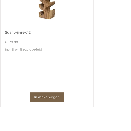
Suar wijnrek 12
Prijs
€179.00
incl.Btw
|
Bezorgbeleid
In winkelwagen