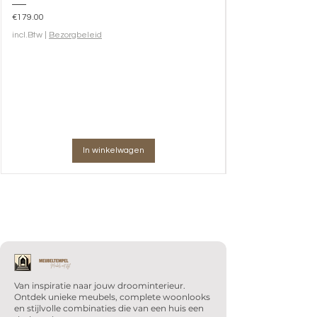
Prijs
€179.00
incl.Btw
|
Bezorgbeleid
In winkelwagen
Van inspiratie naar jouw droominterieur.
Ontdek unieke meubels, complete woonlooks
en stijlvolle combinaties die van een huis een