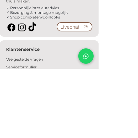
thuis maken.
✓ Persoonlijk interieuradvies
✓ Bezorging & montage mogelijk
✓ Shop complete woonlooks
Livechat
Klantenservice
Veelgestelde vragen
Serviceformulier
Ophaalafspraak
Verzendkosten
Contact
Informatie
Over ons
Algemene voorwaarden
Privacyverklaring
Cookiebeleid