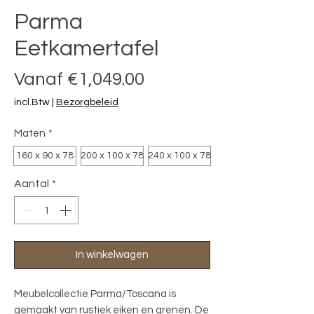
Parma
Eetkamertafel
Verkoopprijs
Vanaf
€1,049.00
incl.Btw
|
Bezorgbeleid
Maten
*
160 x 90 x 78
200 x 100 x 78
240 x 100 x 78
Aantal
*
In winkelwagen
Meubelcollectie Parma/Toscana is
gemaakt van rustiek eiken en grenen. De