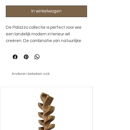
In winkelwagen
De Palazzo collectie is perfect voor wie
een landelijk modern interieur wil
creëren. De combinatie van natuurlijke
materialen, stoere accenten en verfijnde
details zorgt voor een warme, gezellige
en tegelijkertijd stijlvolle sfeer. De basis
van de Palazzo collectie wordt gevormd
Anderen bekeken ook
door gerecycled teakhout. Dit duurzame
materiaal geeft elk meubelstuk een uniek
karakter en draagt bij aan een
milieubewuste levensstijl. De tops van de
meubelen zijn zwart afgewerkt met een
speciale coating op cement- en
mineraalbasis. Dit zorgt voor een unieke
uitstraling en creëert een betonachtige
look.