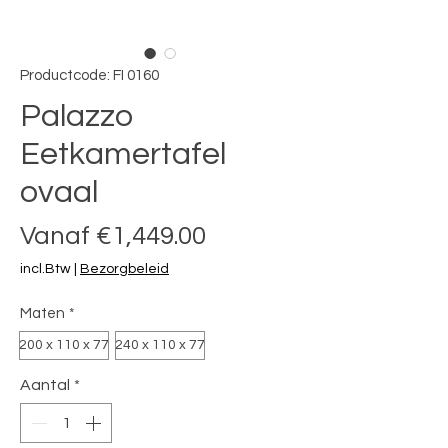
Productcode: FI 0160
Palazzo
Eetkamertafel
ovaal
Verkoopprijs
Vanaf
€1,449.00
incl.Btw
|
Bezorgbeleid
Maten
*
200 x 110 x 77
240 x 110 x 77
Aantal
*