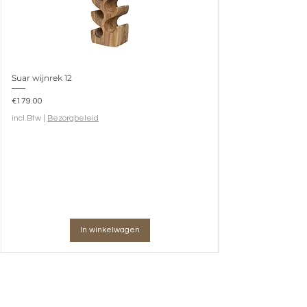
Suar wijnrek 12
Prijs
€179.00
incl.Btw
|
Bezorgbeleid
In winkelwagen