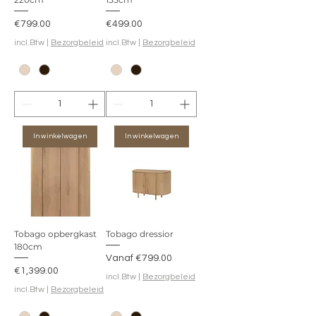
Prijs
Prijs
€799.00
€499.00
incl.Btw
|
Bezorgbeleid
incl.Btw
|
Bezorgbeleid
In winkelwagen
In winkelwagen
Tobago opbergkast
Tobago dressior
180cm
Verkoopprijs
Vanaf
€799.00
Prijs
€1,399.00
incl.Btw
|
Bezorgbeleid
incl.Btw
|
Bezorgbeleid