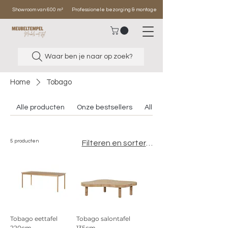
Showroom van 600 m²
Professionele bezorging & montage
Waar ben je naar op zoek?
Home
Tobago
Alle producten
Onze bestsellers
Alle banken
5 producten
Filteren en sorteren
Tobago eettafel
Tobago salontafel
220cm
135cm