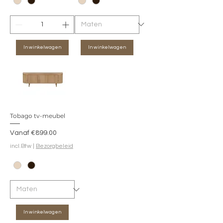
In winkelwagen
In winkelwagen
Tobago tv-meubel
Verkoopprijs
Vanaf
€899.00
incl.Btw
|
Bezorgbeleid
In winkelwagen