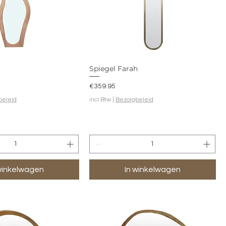
Spiegel Farah
Prijs
€359.95
beleid
incl.Btw
|
Bezorgbeleid
winkelwagen
In winkelwagen