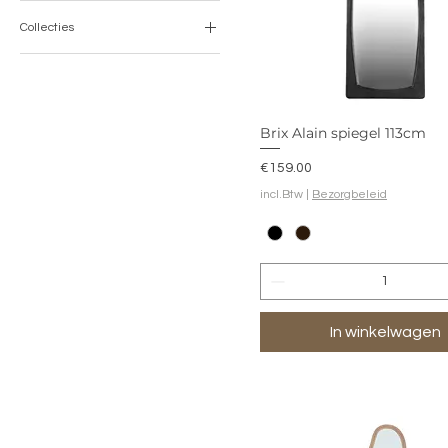
Collecties
Brix
Brix Alain spiegel 113cm
Prijs
€159.00
incl.Btw
|
Bezorgbeleid
In winkelwagen