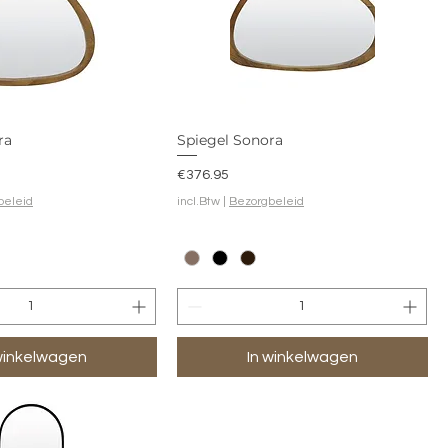
ra
Spiegel Sonora
Prijs
€376.95
beleid
incl.Btw
|
Bezorgbeleid
winkelwagen
In winkelwagen