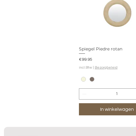
Spiegel Piedre rotan
Prijs
€99.95
incl.Btw
|
Bezorgbeleid
In winkelwagen