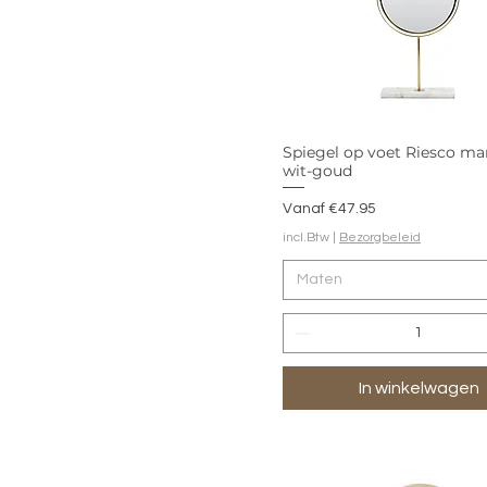
Spiegel op voet Riesco m
wit-goud
Verkoopprijs
Vanaf
€47.95
incl.Btw
|
Bezorgbeleid
Maten
In winkelwagen