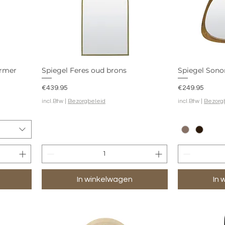
armer
Spiegel Feres oud brons
Spiegel Sono
Prijs
Prijs
€439.95
€249.95
incl.Btw
|
Bezorgbeleid
incl.Btw
|
Bezorg
In winkelwagen
In 