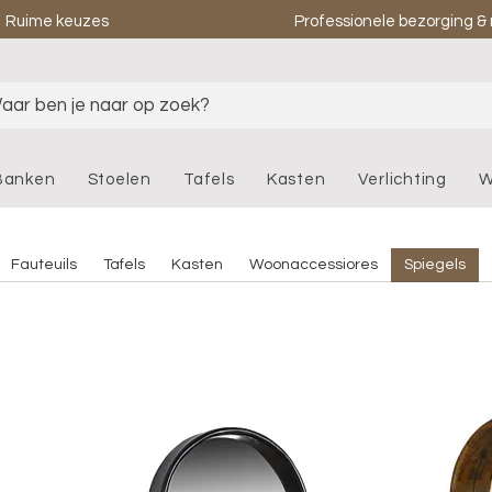
Ruime keuzes
Professionele bezorging 
aar ben je naar op zoek?
Banken
Stoelen
Tafels
Kasten
Verlichting
W
Fauteuils
Tafels
Kasten
Woonaccessiores
Spiegels