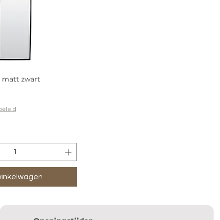
s matt zwart
beleid
winkelwagen