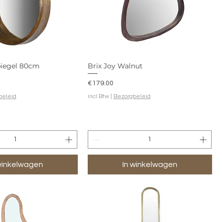
piegel 80cm
Brix Joy Walnut
Prijs
€179.00
beleid
incl.Btw
|
Bezorgbeleid
winkelwagen
In winkelwagen