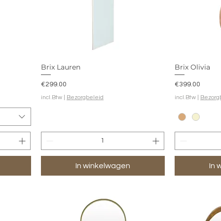
Brix Lauren
Brix Olivia
Prijs
Prijs
€299.00
€399.00
incl.Btw
|
Bezorgbeleid
incl.Btw
|
Bezorg
In winkelwagen
In 