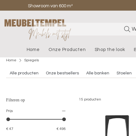
Showroom van 600 m²
W
Home
Onze Producten
Shop the look
Home
Spiegels
Alle producten
Onze bestsellers
Alle banken
Stoelen
15 producten
Filteren op
Prijs
€ 47
€ 498