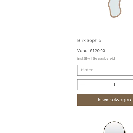
Brix Sophie
Verkoopprijs
Vanaf
€129.00
incl.Btw
|
Bezorgbeleid
Maten
In winkelwagen