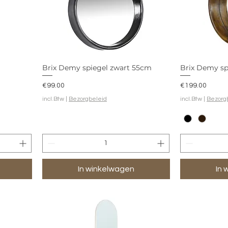
Brix Demy spiegel zwart 55cm
Brix Demy s
Prijs
Prijs
€99.00
€199.00
incl.Btw
|
Bezorgbeleid
incl.Btw
|
Bezorg
In winkelwagen
In 