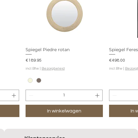
Spiegel Piedre rotan
Spiegel Fere
Prijs
Prijs
€189.95
€498.00
incl.Btw
|
Bezorgbeleid
incl.Btw
|
Bezorg
In winkelwagen
In 