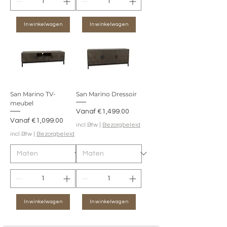
In winkelwagen
In winkelwagen
San Marino TV-
San Marino Dressoir
meubel
Verkoopprijs
Vanaf
€1,499.00
Verkoopprijs
Vanaf
€1,099.00
incl.Btw
|
Bezorgbeleid
incl.Btw
|
Bezorgbeleid
In winkelwagen
In winkelwagen