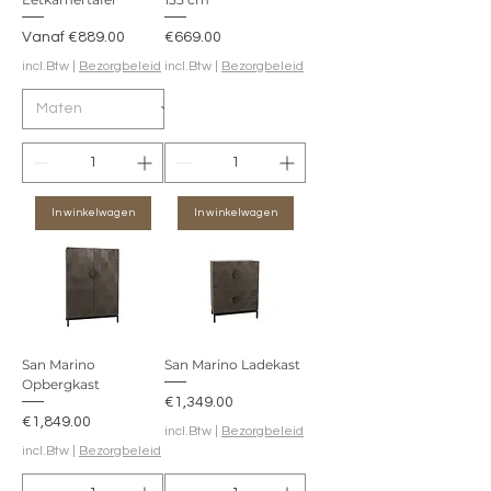
Verkoopprijs
Prijs
Vanaf
€889.00
€669.00
incl.Btw
|
Bezorgbeleid
incl.Btw
|
Bezorgbeleid
In winkelwagen
In winkelwagen
San Marino
San Marino Ladekast
Opbergkast
Prijs
€1,349.00
Prijs
€1,849.00
incl.Btw
|
Bezorgbeleid
incl.Btw
|
Bezorgbeleid