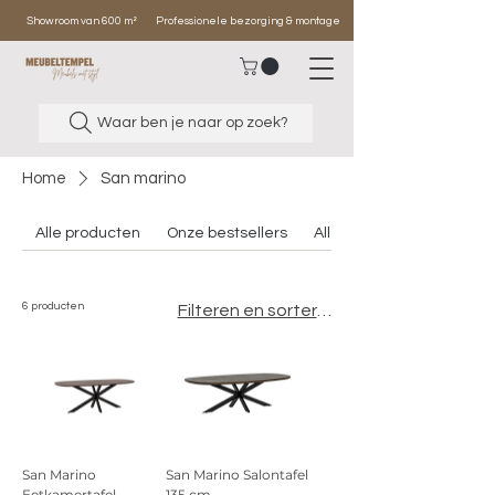
Showroom van 600 m²
Professionele bezorging & montage
Waar ben je naar op zoek?
Home
San marino
Alle producten
Onze bestsellers
Alle banken
6 producten
Filteren en sorteren
San Marino
San Marino Salontafel
Eetkamertafel
135 cm