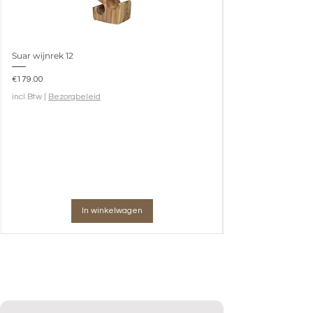
Suar wijnrek 12
Prijs
€179.00
incl.Btw
|
Bezorgbeleid
In winkelwagen