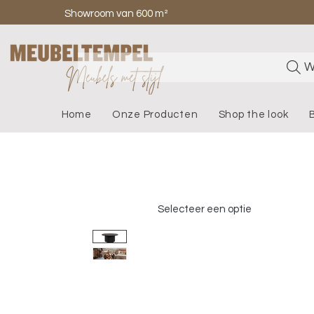
Showroom van 600 m²
W
Home
Onze Producten
Shop the look
Selecteer een optie