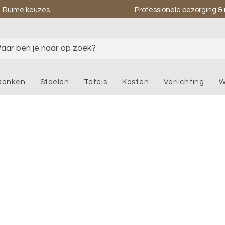
Ruime keuzes
Professionele bezorging 
aar ben je naar op zoek?
Banken
Stoelen
Tafels
Kasten
Verlichting
W