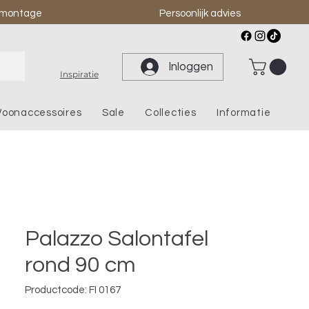
& montage
Persoonlijk advies
Inloggen
Inspiratie
oonaccessoires
Sale
Collecties
Informatie
Palazzo Salontafel
rond 90 cm
Productcode: FI 0167