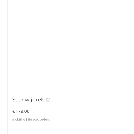
Suar wijnrek 12
Prijs
€179.00
incl.Btw
|
Bezorgbeleid