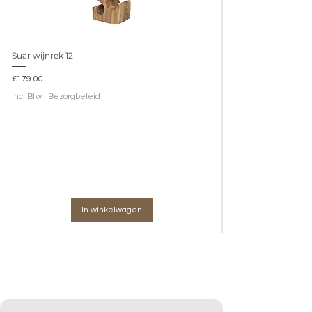
Verpakkingsmaat
114,5x52,5x166 (h) cm
Suar wijnrek 12
Prijs
€179.00
incl.Btw
|
Bezorgbeleid
In winkelwagen