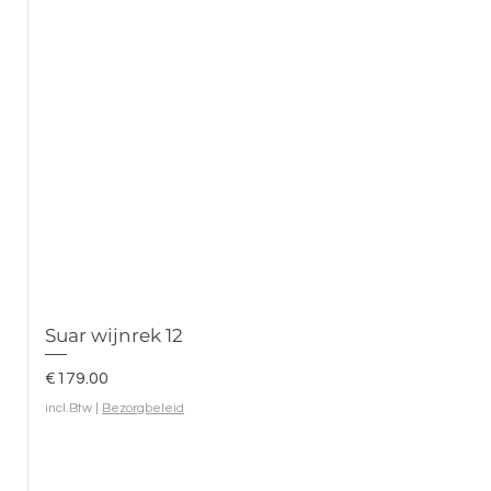
Suar wijnrek 12
Prijs
€179.00
incl.Btw
|
Bezorgbeleid