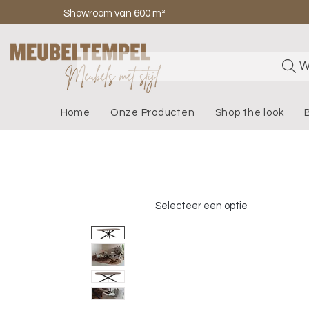
Showroom van 600 m²
W
Home
Onze Producten
Shop the look
Selecteer een optie