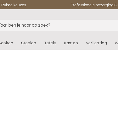
Ruime keuzes
Professionele bezorging 
aar ben je naar op zoek?
Banken
Stoelen
Tafels
Kasten
Verlichting
W