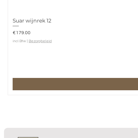
Suar wijnrek 12
Prijs
€179.00
incl.Btw
|
Bezorgbeleid