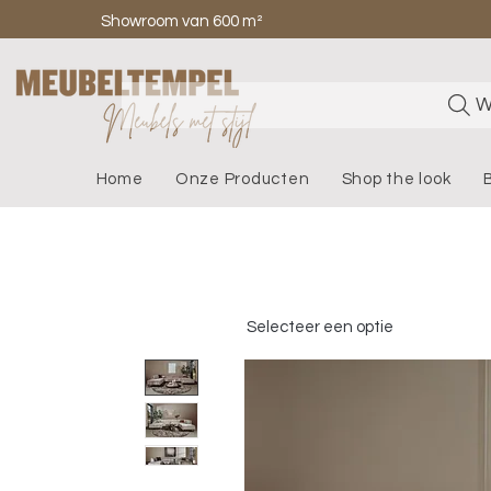
Showroom van 600 m²
W
Home
Onze Producten
Shop the look
Selecteer een optie