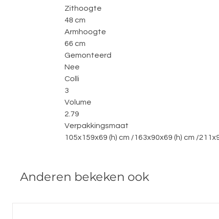
Zithoogte
48 cm
Armhoogte
66 cm
Gemonteerd
Nee
Colli
3
Volume
2.79
Verpakkingsmaat
105x159x69 (h) cm /163x90x69 (h) cm /211x
Anderen bekeken ook