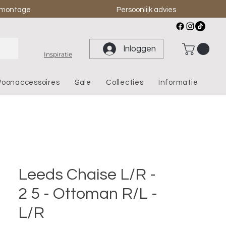
& montage
Persoonlijk advies
Inloggen
Inspiratie
oonaccessoires
Sale
Collecties
Informatie
Leeds Chaise L/R -
2 5 - Ottoman R/L -
L/R