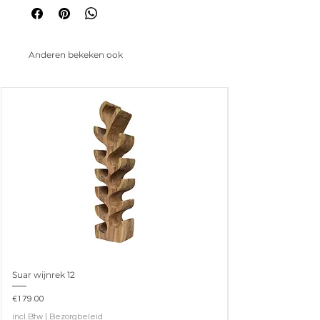
Anderen bekeken ook
Suar wijnrek 12
Prijs
€179.00
incl.Btw
|
Bezorgbeleid