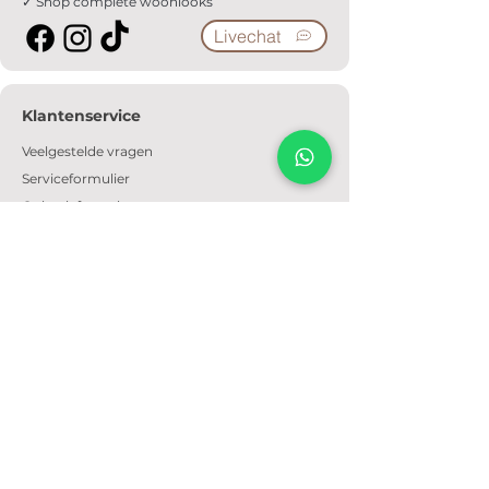
✓ Shop complete woonlooks
Livechat
Klantenservice
Veelgestelde vragen
Serviceformulier
Ophaalafspraak
Verzendkosten
Contact
Informatie
Over ons
Algemene voorwaarden
Privacyverklaring
Cookiebeleid