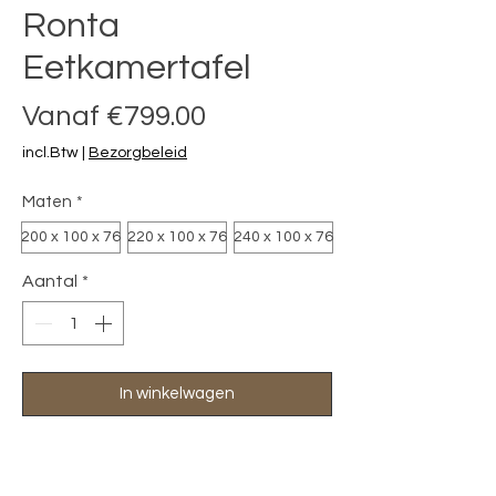
Ronta
Eetkamertafel
Verkoopprijs
Vanaf
€799.00
incl.Btw
|
Bezorgbeleid
Maten
*
200 x 100 x 76
220 x 100 x 76
240 x 100 x 76
Aantal
*
In winkelwagen