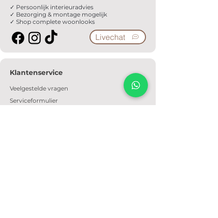
✓ Persoonlijk interieuradvies
✓ Bezorging & montage mogelijk
✓ Shop complete woonlooks
Livechat
Klantenservice
Veelgestelde vragen
Serviceformulier
Ophaalafspraak
Verzendkosten
Contact
Informatie
Over ons
Algemene voorwaarden
Privacyverklaring
Cookiebeleid