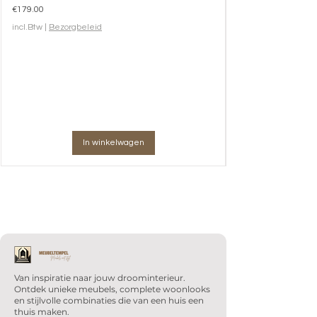
Prijs
€179.00
incl.Btw
|
Bezorgbeleid
In winkelwagen
Van inspiratie naar jouw droominterieur.
Ontdek unieke meubels, complete woonlooks
en stijlvolle combinaties die van een huis een
thuis maken.