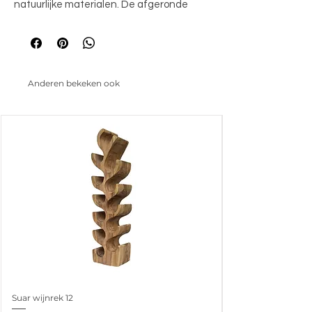
natuurlijke materialen. De afgeronde 
hoeken en strakke lijnen zorgen voor een 
eigentijdse uitstraling, terwijl het eiken in 
de kleur Natural Oak een rustige en 
tijdloze sfeer toevoegt aan elk interieur. 
Anderen bekeken ook
Perfect te combineren met 
uiteenlopende woonstijlen, van 
Scandinavisch tot minimalistisch.
Suar wijnrek 12