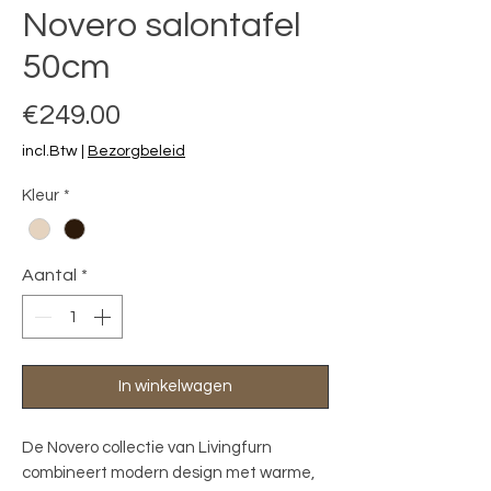
Novero salontafel
50cm
Prijs
€249.00
incl.Btw
|
Bezorgbeleid
Kleur
*
Aantal
*
In winkelwagen
De Novero collectie van Livingfurn 
combineert modern design met warme, 