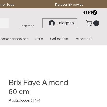
& montage
Persoonlijk advies
Inloggen
Inspiratie
oonaccessoires
Sale
Collecties
Informatie
Brix Faye Almond
60 cm
Productcode: 31474