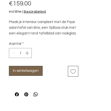
Prijs
€159.00
incl.Btw
|
Bezorgbeleid
Maak je interieur compleet met de Faye 
salontafel van Brix, een tijdloos stuk met 
een elegant rond tafelblad van rookglas. 
Het klassieke ontwerp en de stijlvolle 
Aantal
*
trompetvoet zorgen voor een verfijnde 
uitstraling in elke ruimte. Voeg een 
vleugje luxe toe aan je woonkamer met 
deze elegante salontafel.
In winkelwagen