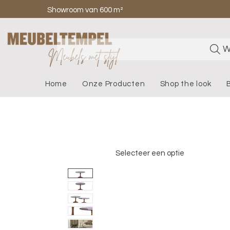
Showroom van 600 m²
W
Home
Onze Producten
Shop the look
Selecteer een optie