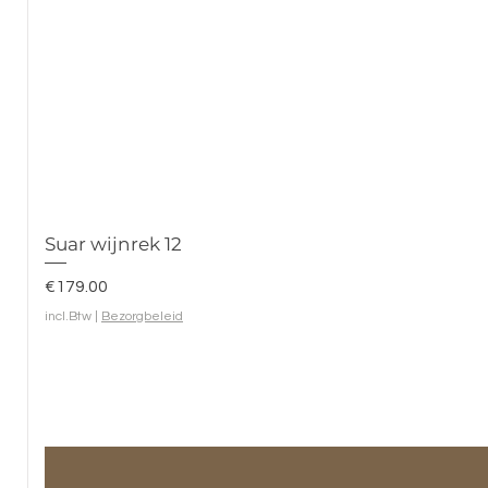
Suar wijnrek 12
Prijs
€179.00
incl.Btw
|
Bezorgbeleid