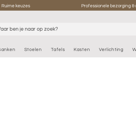
Ruime keuzes
Professionele bezorging 
aar ben je naar op zoek?
Banken
Stoelen
Tafels
Kasten
Verlichting
W