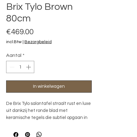
Brix Tylo Brown
80cm
Prijs
€469.00
incl.Btw
|
Bezorgbeleid
Aantal
*
In winkelwagen
De Brix Tylo salontafel straalt rust en luxe 
uit dankzij het ronde blad met 
keramische tegels die subtiel opgaan in 
de kleur van de poot. Dit zorgt voor een 
harmonieus geheel en een verfijnde 