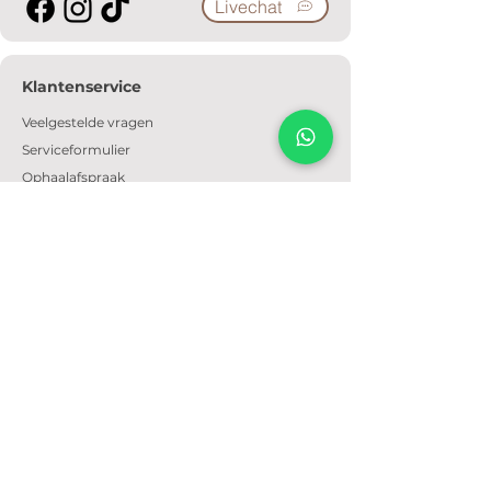
Livechat
Klantenservice
Veelgestelde vragen
Serviceformulier
Ophaalafspraak
Verzendkosten
Contact
Informatie
Over ons
Algemene voorwaarden
Privacyverklaring
Cookiebeleid
Openingstijden
Dinsdag t/m zondag: 09:30 - 17:30