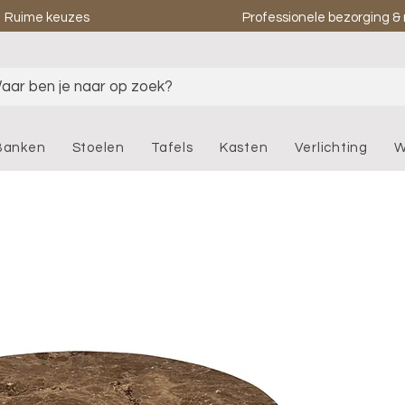
Ruime keuzes
Professionele bezorging 
aar ben je naar op zoek?
Banken
Stoelen
Tafels
Kasten
Verlichting
W