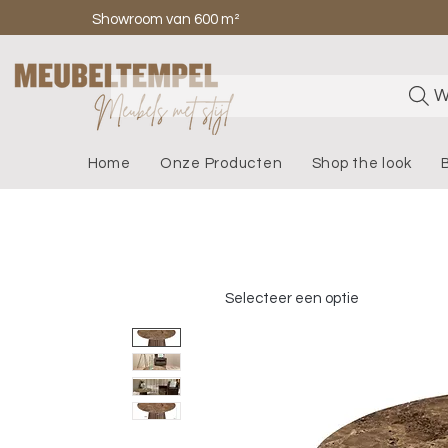
Showroom van 600 m²
W
Home
Onze Producten
Shop the look
Selecteer een optie