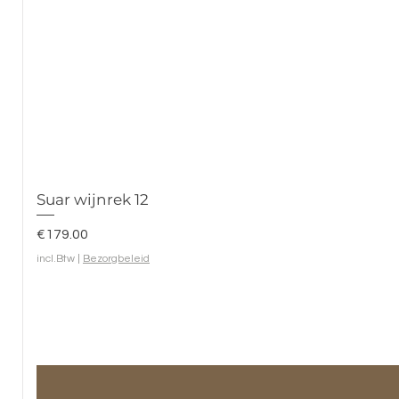
Suar wijnrek 12
Prijs
€179.00
incl.Btw
|
Bezorgbeleid