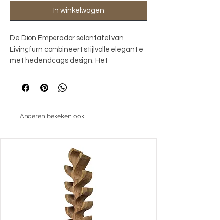
In winkelwagen
De Dion Emperador salontafel van 
Livingfurn combineert stijlvolle elegantie 
met hedendaags design. Het 
rechthoekige blad van bruin marmer rust 
op een slank zwart metalen onderstel, 
wat resulteert in een krachtig contrast 
en een luxe uitstraling.
Anderen bekeken ook