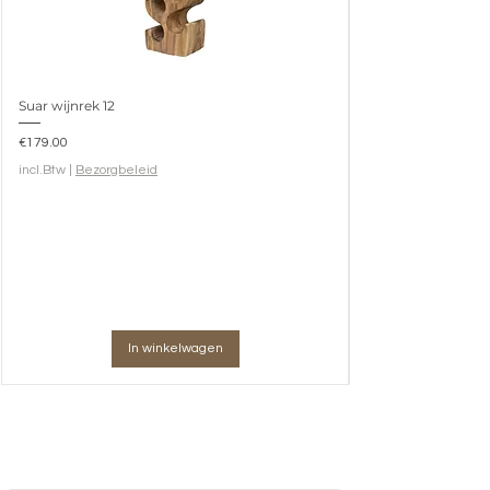
Suar wijnrek 12
Prijs
€179.00
incl.Btw
|
Bezorgbeleid
In winkelwagen