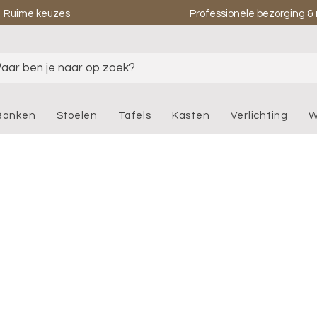
Ruime keuzes
Professionele bezorging 
aar ben je naar op zoek?
Banken
Stoelen
Tafels
Kasten
Verlichting
W