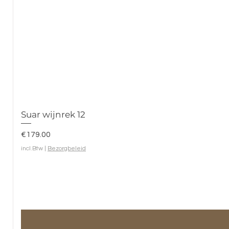
Suar wijnrek 12
Prijs
€179.00
incl.Btw
|
Bezorgbeleid