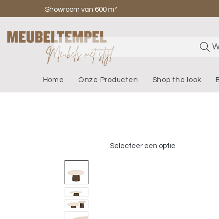
Showroom van 600 m²
W
Home
Onze Producten
Shop the look
Selecteer een optie