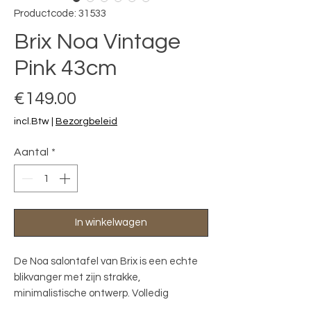
Productcode: 31533
Brix Noa Vintage
Pink 43cm
Prijs
€149.00
incl.Btw
|
Bezorgbeleid
Aantal
*
In winkelwagen
De Noa salontafel van Brix is een echte 
blikvanger met zijn strakke, 
minimalistische ontwerp. Volledig 
vervaardigd uit metaal en afgewerkt met 