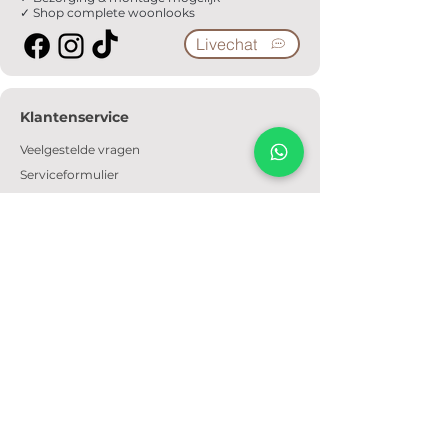
✓ Shop complete woonlooks
Livechat
Klantenservice
Veelgestelde vragen
Serviceformulier
Ophaalafspraak
Verzendkosten
Contact
Informatie
Over ons
Algemene voorwaarden
Privacyverklaring
Cookiebeleid