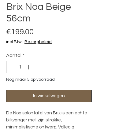
Brix Noa Beige
56cm
Prijs
€199.00
incl.Btw
|
Bezorgbeleid
Aantal
*
Nog maar 5 op voorraad
In winkelwagen
De Noa salontafel van Brix is een echte 
blikvanger met zijn strakke, 
minimalistische ontwerp. Volledig 
vervaardigd uit metaal en afgewerkt met 