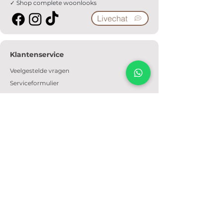
✓ Shop complete woonlooks
Livechat
Klantenservice
Veelgestelde vragen
Serviceformulier
Ophaalafspraak
Verzendkosten
Contact
Informatie
Over ons
Algemene voorwaarden
Privacyverklaring
Cookiebeleid