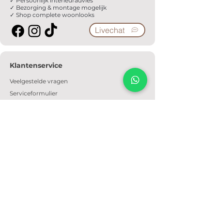
✓ Persoonlijk interieuradvies
✓ Bezorging & montage mogelijk
✓ Shop complete woonlooks
Livechat
Klantenservice
Veelgestelde vragen
Serviceformulier
Ophaalafspraak
Verzendkosten
Contact
Informatie
Over ons
Algemene voorwaarden
Privacyverklaring
Cookiebeleid