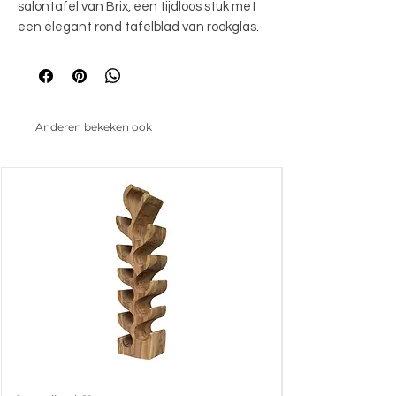
salontafel van Brix, een tijdloos stuk met 
een elegant rond tafelblad van rookglas. 
Het klassieke ontwerp en de stijlvolle 
trompetvoet zorgen voor een verfijnde 
uitstraling in elke ruimte. Voeg een 
vleugje luxe toe aan je woonkamer met 
Anderen bekeken ook
deze elegante salontafel.