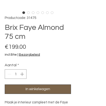
Productcode: 31475
Brix Faye Almond
75 cm
Prijs
€199.00
incl.Btw
|
Bezorgbeleid
Aantal
*
In winkelwagen
Maak je interieur compleet met de Faye 