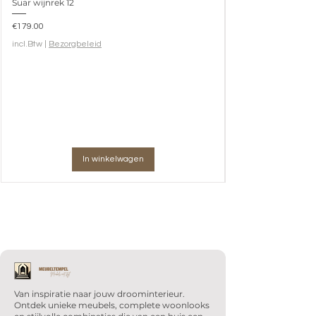
Suar wijnrek 12
Prijs
€179.00
incl.Btw
|
Bezorgbeleid
In winkelwagen
Van inspiratie naar jouw droominterieur.
Ontdek unieke meubels, complete woonlooks