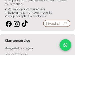
en stijlvolle combinaties die van een huis een
thuis maken.
✓ Persoonlijk interieuradvies
✓ Bezorging & montage mogelijk
✓ Shop complete woonlooks
Livechat
Klantenservice
Veelgestelde vragen
Serviceformulier
Ophaalafspraak
Verzendkosten
Contact
Informatie
Over ons
Algemene voorwaarden
Privacyverklaring
Cookiebeleid