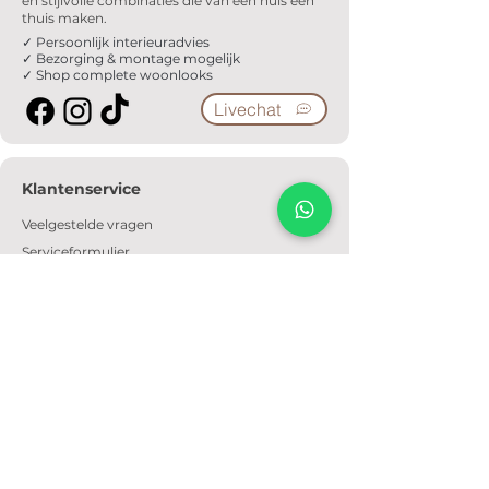
en stijlvolle combinaties die van een huis een
thuis maken.
✓ Persoonlijk interieuradvies
✓ Bezorging & montage mogelijk
✓ Shop complete woonlooks
Livechat
Klantenservice
Veelgestelde vragen
Serviceformulier
Ophaalafspraak
Verzendkosten
Contact
Informatie
Over ons
Algemene voorwaarden
Privacyverklaring
Cookiebeleid