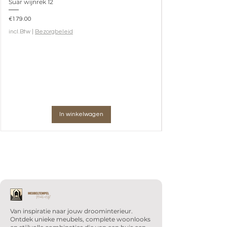
Suar wijnrek 12
Prijs
€179.00
incl.Btw
|
Bezorgbeleid
In winkelwagen
Van inspiratie naar jouw droominterieur.
Ontdek unieke meubels, complete woonlooks