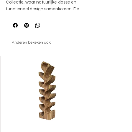
Collectie, waar natuurlijke klasse en 
functioneel design samenkomen. De 
kenmerkende bottecino tafelbladen, met 
hun verfijnde adering, rusten op een 
elegant mangohouten onderstel dat 
warmte toevoegt aan elk meubelstuk. 
Anderen bekeken ook
Met ronde, vierkante en ovale opties past 
deze collectie naadloos in diverse 
interieurstijlen, van modern tot klassiek, 
en brengt luxe en balans in elke ruimte.