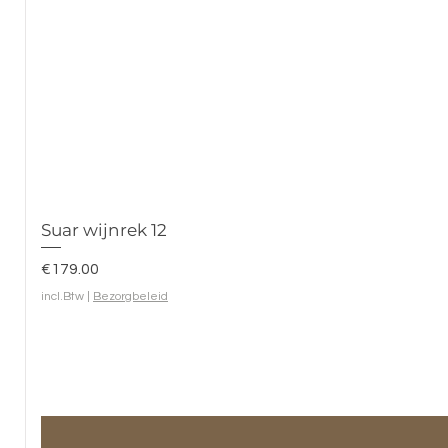
Suar wijnrek 12
Prijs
€179.00
incl.Btw
|
Bezorgbeleid