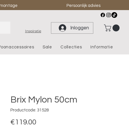
& montage
Persoonlijk advies
Inloggen
Inspiratie
oonaccessoires
Sale
Collecties
Informatie
Brix Mylon 50cm
Productcode: 31528
Prijs
€119.00