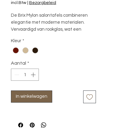
incl.Btw
|
Bezorgbeleid
De Brix Mylon salontafels combineren 
elegantie met moderne materialen. 
Vervaardigd van rookglas, wat een 
verfijnde uitstraling geeft, en 
Kleur
*
ondersteund door een stalen poot in een 
trendy kleur. Mylon is perfecte mix van 
hedendaags design en duurzame 
Aantal
*
materialen, waardoor ze zowel 
functioneel als esthetisch aantrekkelijk 
zijn voor elk interieur.
In winkelwagen