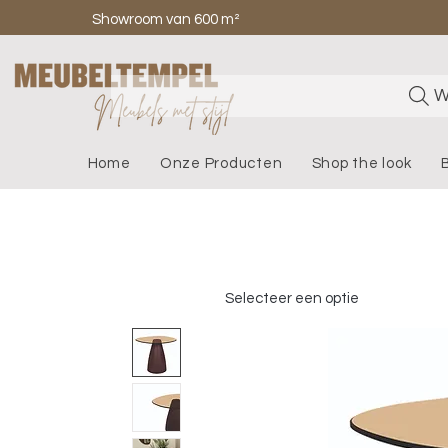
Showroom van 600 m²
W
Home
Onze Producten
Shop the look
Selecteer een optie