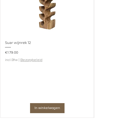
Suar wijnrek 12
Prijs
€179.00
incl.Btw
|
Bezorgbeleid
In winkelwagen