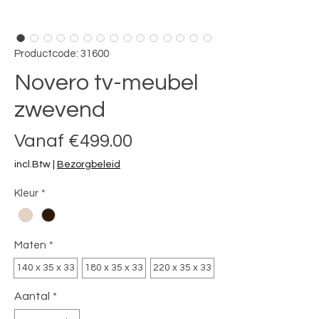
Productcode: 31600
Novero tv-meubel
zwevend
Verkoopprijs
Vanaf
€499.00
incl.Btw
|
Bezorgbeleid
Kleur
*
Maten
*
140 x 35 x 33
180 x 35 x 33
220 x 35 x 33
Aantal
*