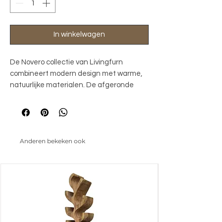
In winkelwagen
De Novero collectie van Livingfurn 
combineert modern design met warme, 
natuurlijke materialen. De afgeronde 
hoeken en strakke lijnen zorgen voor een 
eigentijdse uitstraling, terwijl het eiken in 
de kleur Natural Oak een rustige en 
tijdloze sfeer toevoegt aan elk interieur. 
Anderen bekeken ook
Perfect te combineren met 
uiteenlopende woonstijlen, van 
Scandinavisch tot minimalistisch.