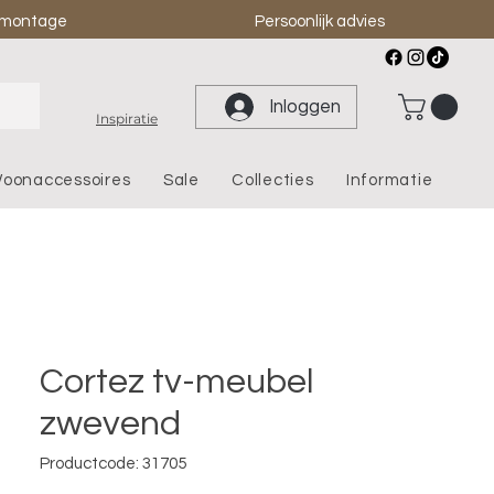
& montage
Persoonlijk advies
Inloggen
Inspiratie
oonaccessoires
Sale
Collecties
Informatie
Cortez tv-meubel
zwevend
Productcode: 31705