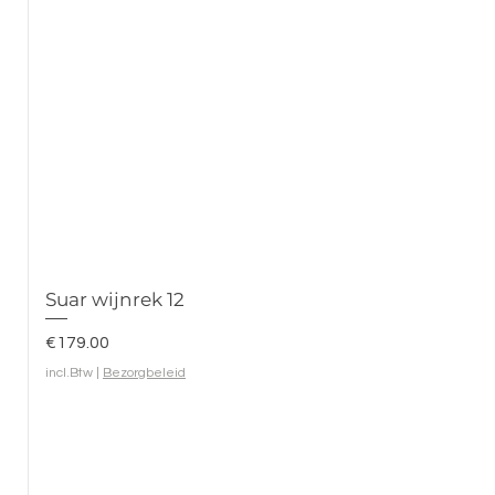
Suar wijnrek 12
Prijs
€179.00
incl.Btw
|
Bezorgbeleid