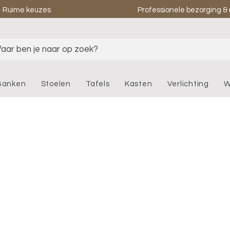
Ruime keuzes
Professionele bezorging 
aar ben je naar op zoek?
Banken
Stoelen
Tafels
Kasten
Verlichting
W