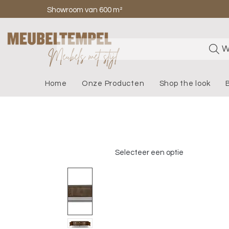
Showroom van 600 m²
W
Home
Onze Producten
Shop the look
Selecteer een optie