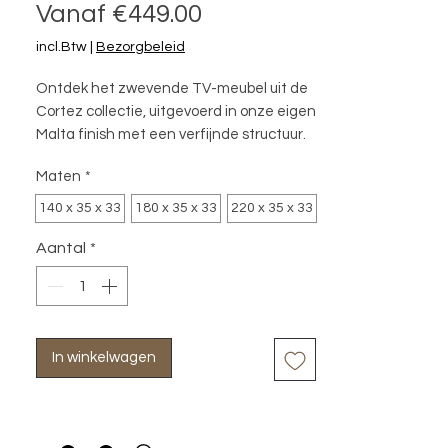
Verkoopprijs
Vanaf
€449.00
incl.Btw
|
Bezorgbeleid
Ontdek het zwevende TV-meubel uit de 
Cortez collectie, uitgevoerd in onze eigen 
Malta finish met een verfijnde structuur. 
Het elegante lijnenspel en de strak 
Maten
*
uitgefreesde handgrepen geven het 
meubel een moderne, karaktervolle 
140 x 35 x 33
180 x 35 x 33
220 x 35 x 33
uitstraling. Dankzij het zwevende 
Aantal
*
ontwerp oogt Cortez licht en stijlvol, 
terwijl de hoogwaardige afwerking zorgt 
voor warmte en rust in het interieur.
In winkelwagen