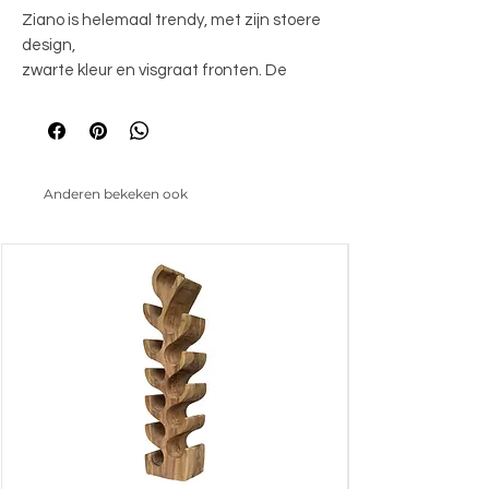
Ziano is helemaal trendy, met zijn stoere
design,
zwarte kleur en visgraat fronten. De
fronten
zijn gemaakt van prachtig gerecycled
hout. De
meubelen worden gezandstraald, wat
Anderen bekeken ook
ervoor zorgt
dat de nerven in het oude hout extra
geaccentueerd
worden. De lades zijn voorzien van
softclose
geleiders. Ziano heeft een luxe en chique
uitstraling,
maar past ook perfect in een industriële
inrichting.