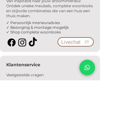
Van inspiratie naar jouw droominterieur.
Ontdek unieke meubels, complete woonlooks
en stijlvolle combinaties die van een huis een
thuis maken.
✓ Persoonlijk interieuradvies
✓ Bezorging & montage mogelijk
✓ Shop complete woonlooks
Livechat
Klantenservice
Veelgestelde vragen
Serviceformulier
Ophaalafspraak
Verzendkosten
Contact
Informatie
Over ons
Algemene voorwaarden