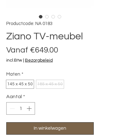
Productcode: NA 0183
Ziano TV-meubel
Verkoopprijs
Vanaf
€649.00
incl.Btw
|
Bezorgbeleid
Maten
*
145 x 45 x 50
185 x 45 x 50
Aantal
*
In winkelwagen