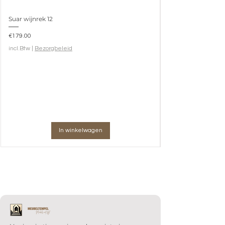
Suar wijnrek 12
Prijs
€179.00
incl.Btw
|
Bezorgbeleid
In winkelwagen